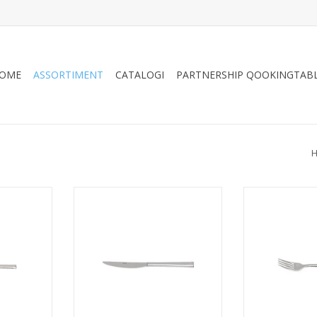
OME
ASSORTIMENT
CATALOGI
PARTNERSHIP QOOKINGTAB
ertlepel 19
Dinamica Mirror dessertmes 21,1
Dinamica Mirro
cm
NKELWAGEN
TOEVOEGEN AAN WINKELWAGEN
TOEVOEGEN AA