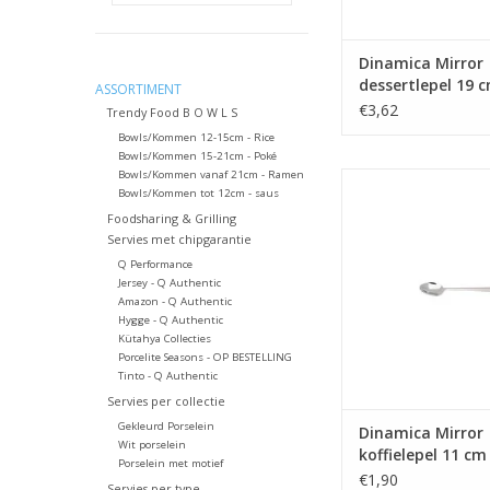
Dinamica Mirror
dessertlepel 19 
ASSORTIMENT
€3,62
Trendy Food B O W L S
Bowls/Kommen 12-15cm - Rice
Bowls/Kommen 15-21cm - Poké
Bowls/Kommen vanaf 21cm - Ramen
Dinamica Mirror koff
Bowls/Kommen tot 12cm - saus
cm
Foodsharing & Grilling
TOEVOEGEN AAN WI
Servies met chipgarantie
Q Performance
Jersey - Q Authentic
Amazon - Q Authentic
Hygge - Q Authentic
Kütahya Collecties
Porcelite Seasons - OP BESTELLING
Tinto - Q Authentic
Servies per collectie
Gekleurd Porselein
Dinamica Mirror
Wit porselein
koffielepel 11 cm
Porselein met motief
€1,90
Servies per type