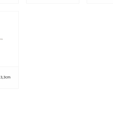
koffielepel
NKELWAGEN
13,3cm