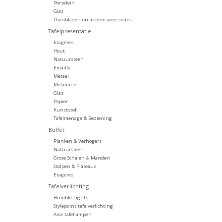
Porselein
Glas
Dienbladen en andere accessoires
Tafelpresentatie
Etagères
Hout
Natuursteen
Emaille
Metaal
Melamine
Glas
Papier
Kunststof
Tafelmenage & Bediening
Buffet
Planken & Verhogers
Natuursteen
Grote Schalen & Manden
Stolpen & Plateaus
Etageres
Tafelverlichting
Humble Lights
Stylepoint tafelverlichting
Arca tafellampen