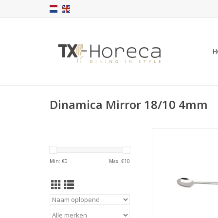
H
Dinamica Mirror 18/10 4mm
Dinamica Mirror dess
cm
TOEVOEGEN AAN WI
Min: €
0
Max: €
10