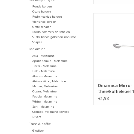
Ronde borden
Ovale borden
Dinamica Mirror thee/
Rechthoekige borden
13,3cm
Vierkante borden
Grote schalen
TOEVOEGEN AAN WI
Bowls/Kommen en schalen
Sushi benodigdheden non-food
Shapes
Melamine
Asia - Melamine
Apulia Spirale - Melamine
Tierra - Melamine
Fish - Melamine
Abissi - Melamine
African Wood, Melamine
Dinamica Mirror
Marble, Melamine
thee/koffielepel 
Ocean, Melamine
Pebble, Melamine
€1,98
White - Melamine
Zen - Melamine
Cosmos, Melamine servies
Divers
Thee & Koffie
Gietijzer