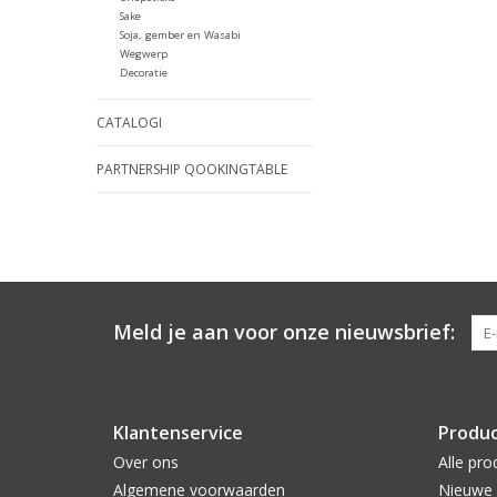
Sake
Soja, gember en Wasabi
Wegwerp
Decoratie
CATALOGI
PARTNERSHIP QOOKINGTABLE
Meld je aan voor onze nieuwsbrief:
Klantenservice
Produ
Over ons
Alle pro
Algemene voorwaarden
Nieuwe 