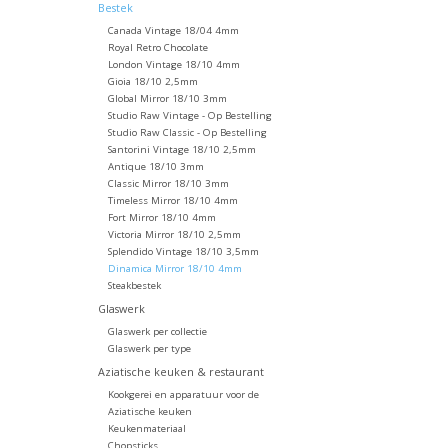
Bestek
Canada Vintage 18/04 4mm
Royal Retro Chocolate
London Vintage 18/10 4mm
Gioia 18/10 2,5mm
Global Mirror 18/10 3mm
Studio Raw Vintage - Op Bestelling
Studio Raw Classic - Op Bestelling
Santorini Vintage 18/10 2,5mm
Antique 18/10 3mm
Classic Mirror 18/10 3mm
Timeless Mirror 18/10 4mm
Fort Mirror 18/10 4mm
Victoria Mirror 18/10 2,5mm
Splendido Vintage 18/10 3,5mm
Dinamica Mirror 18/10 4mm
Steakbestek
Glaswerk
Glaswerk per collectie
Glaswerk per type
Aziatische keuken & restaurant
Kookgerei en apparatuur voor de
Aziatische keuken
Keukenmateriaal
Chopsticks