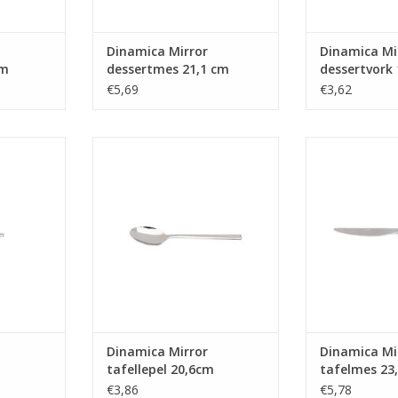
Dinamica Mirror
Dinamica Mi
cm
dessertmes 21,1 cm
dessertvork
€5,69
€3,62
ielepel 11
Dinamica Mirror tafellepel
Dinamica Mirro
20,6cm
NKELWAGEN
TOEVOEGEN AAN WINKELWAGEN
TOEVOEGEN AA
Dinamica Mirror
Dinamica Mi
tafellepel 20,6cm
tafelmes 23
€3,86
€5,78