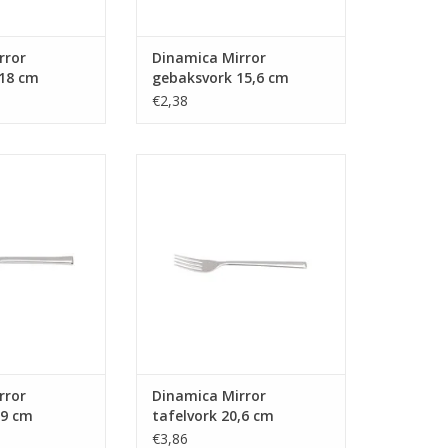
rror
Dinamica Mirror
 18 cm
gebaksvork 15,6 cm
€2,38
r tafelmes 23,9
Dinamica Mirror tafelvork 20,6
cm
cm
N WINKELWAGEN
TOEVOEGEN AAN WINKELWAGEN
rror
Dinamica Mirror
,9 cm
tafelvork 20,6 cm
€3,86