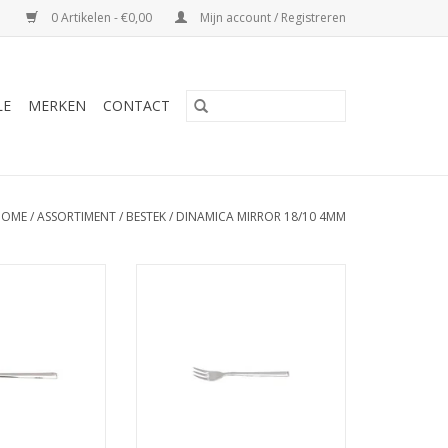
0 Artikelen - €0,00
Mijn account / Registreren
LE
MERKEN
CONTACT
HOME
/
ASSORTIMENT
/
BESTEK
/
DINAMICA MIRROR 18/10 4MM
r dessertvork 18
Dinamica Mirror gebaksvork 15,6
cm
cm
N WINKELWAGEN
TOEVOEGEN AAN WINKELWAGEN