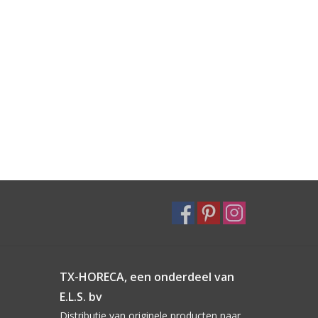
TX-HORECA, een onderdeel van
E.L.S. bv
Distributie van originele producten naar