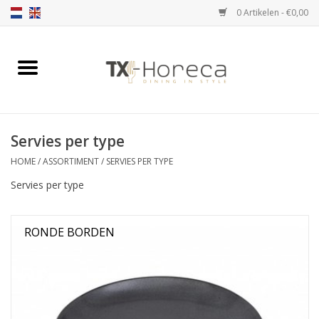
0 Artikelen - €0,00
Home
Assortiment
Servies per type
Catalogi
HOME
/
ASSORTIMENT
/
SERVIES PER TYPE
Servies per type
Partnership Qookingtable
Merken
RONDE BORDEN
Contact