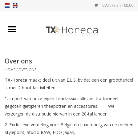
0 Artikelen - €0,00
Home
Assortiment
Over ons
Catalogi
HOME
/
OVER ONS
TX-Horeca
maakt deel uit van E.L.S. bv dat een een groothandel
Partnership Qookingtable
is met 2 hoofdactiviteiten:
1. Import van onze eigen Teaclassix collectie: traditioneel
Merken
gegoten gietijzeren theepotten en accessoires. We
verzorgen de distributie hiervan in een 20-tal landen.
Contact
2. Exclusieve verdeling voor België en Luxemburg van de merken
Stylepoint, Studio RAW, EDO Japan,