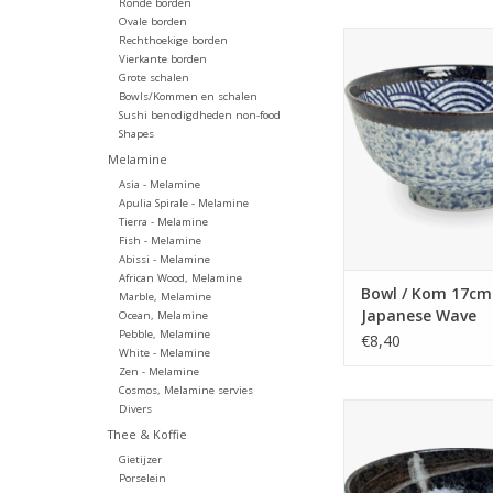
Ronde borden
Ovale borden
Bowl / Kom 17cm
Rechthoekige borden
Japanese Wa
Vierkante borden
Grote schalen
TOEVOEGEN AAN WI
Bowls/Kommen en schalen
Sushi benodigdheden non-food
Shapes
Melamine
Asia - Melamine
Apulia Spirale - Melamine
Tierra - Melamine
Fish - Melamine
Abissi - Melamine
African Wood, Melamine
Bowl / Kom 17cm
Marble, Melamine
Japanese Wave
Ocean, Melamine
Pebble, Melamine
€8,40
White - Melamine
Zen - Melamine
Cosmos, Melamine servies
Bowl / Kom 20cm H
Divers
Thee & Koffie
TOEVOEGEN AAN WI
Gietijzer
Porselein