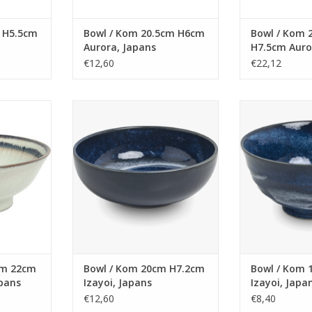
 H5.5cm
Bowl / Kom 20.5cm H6cm
Bowl / Kom 
Aurora, Japans
H7.5cm Auro
€12,60
€22,12
22cm H9cm
Bowl / Kom 20cm H7.2cm Izayoi,
Bowl / Kom 17c
ns
Japans
Ja
NKELWAGEN
TOEVOEGEN AAN WINKELWAGEN
TOEVOEGEN AA
om 22cm
Bowl / Kom 20cm H7.2cm
Bowl / Kom 
pans
Izayoi, Japans
Izayoi, Japa
€12,60
€8,40