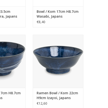
23.5cm
Bowl / Kom 17cm H8.7cm
ra, Japans
Wasabi, Japans
€8,40
m H8.7cm Izayoi,
Ramen Bowl / Kom 22cm H9cm
pans
Izayoi, Japans
N WINKELWAGEN
TOEVOEGEN AAN WINKELWAGEN
17cm H8.7cm
Ramen Bowl / Kom 22cm
ns
H9cm Izayoi, Japans
€12,60