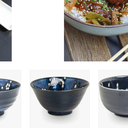
 H8.7cm
Bowl / Kom 13cm H7cm
Matcha Bowl /
pan
Hanablue, Japan
Hanablu
NKELWAGEN
TOEVOEGEN AAN WINKELWAGEN
TOEVOEGEN AA