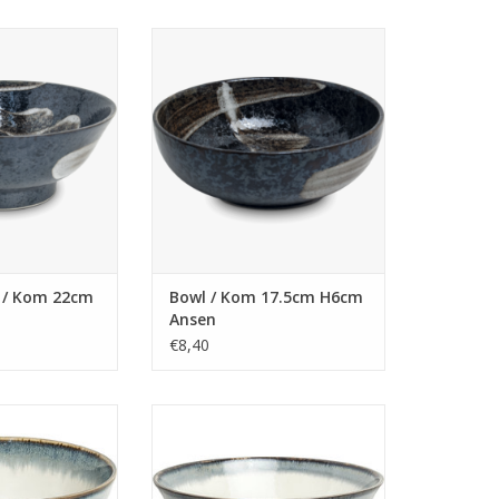
 Kom 22cm H9cm
Bowl / Kom 17.5cm H6cm Ansen
sen
TOEVOEGEN AAN WINKELWAGEN
N WINKELWAGEN
 / Kom 22cm
Bowl / Kom 17.5cm H6cm
Ansen
€8,40
m H8.7cm Aurora,
Ramen Bowl / Kom 22cm H9cm
pans
Aurora, Japans
N WINKELWAGEN
TOEVOEGEN AAN WINKELWAGEN