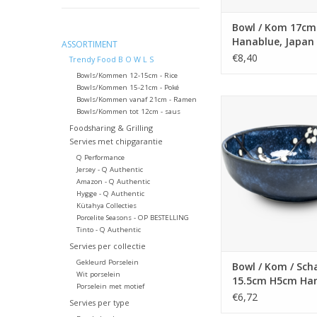
Bowl / Kom 17cm
Hanablue, Japan
ASSORTIMENT
€8,40
Trendy Food B O W L S
Bowls/Kommen 12-15cm - Rice
Bowls/Kommen 15-21cm - Poké
Bowls/Kommen vanaf 21cm - Ramen
Bowl / Kom / Schaal 
Bowls/Kommen tot 12cm - saus
Hanablue, Ja
Foodsharing & Grilling
TOEVOEGEN AAN WI
Servies met chipgarantie
Q Performance
Jersey - Q Authentic
Amazon - Q Authentic
Hygge - Q Authentic
Kütahya Collecties
Porcelite Seasons - OP BESTELLING
Tinto - Q Authentic
Servies per collectie
Gekleurd Porselein
Bowl / Kom / Sch
Wit porselein
15.5cm H5cm Han
Porselein met motief
Japan
€6,72
Servies per type