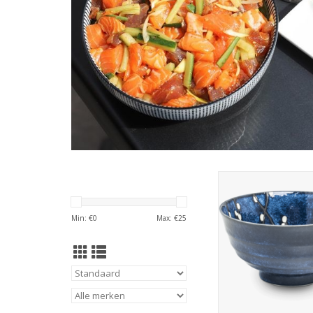
Bowl / Kom 17cm
Hanablue, Ja
TOEVOEGEN AAN WI
Min: €
0
Max: €
25