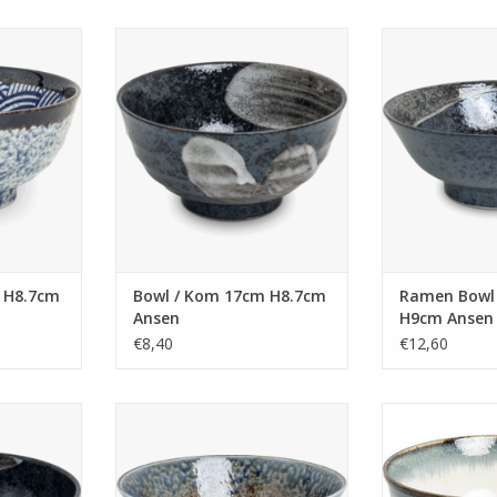
 H8.7cm
Bowl / Kom 17cm H8.7cm Ansen
Ramen Bowl /
ve
An
TOEVOEGEN AAN WINKELWAGEN
NKELWAGEN
TOEVOEGEN AA
 H8.7cm
Bowl / Kom 17cm H8.7cm
Ramen Bowl
Ansen
H9cm Ansen
€8,40
€12,60
7cm Ansen
Ramen Bowl / Kom 22cm H9cm Ki
Bowl / Kom 17c
Ja
NKELWAGEN
TOEVOEGEN AAN WINKELWAGEN
TOEVOEGEN AA