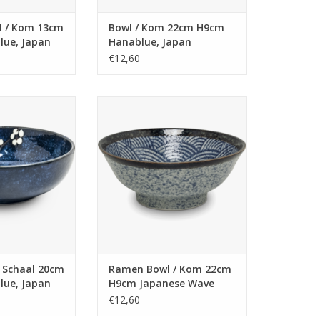
l / Kom 13cm
Bowl / Kom 22cm H9cm
ue, Japan
Hanablue, Japan
€12,60
chaal 20cm H7cm
Ramen Bowl / Kom 22cm H9cm
e, Japan
Japanese Wave
N WINKELWAGEN
TOEVOEGEN AAN WINKELWAGEN
/ Schaal 20cm
Ramen Bowl / Kom 22cm
ue, Japan
H9cm Japanese Wave
€12,60