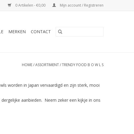
0 Artikelen - €0,00
Mijn account / Registreren
LE
MERKEN
CONTACT
HOME
/
ASSORTIMENT
/
TRENDY FOOD B O W L S
ls worden in Japan vervaardigd en zijn sterk, mooi
dergelijke aanbieden. Neem zeker een kijkje in ons