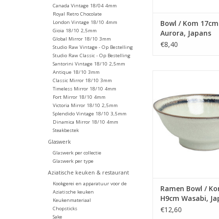
Canada Vintage 18/04 4mm
Royal Retro Chocolate
Bowl / Kom 17cm
London Vintage 18/10 4mm
Gioia 18/10 2,5mm
Aurora, Japans
Global Mirror 18/10 3mm
€8,40
Studio Raw Vintage - Op Bestelling
Studio Raw Classic - Op Bestelling
Santorini Vintage 18/10 2,5mm
Antique 18/10 3mm
Ramen Bowl / Kom 
Classic Mirror 18/10 3mm
Wasabi, Japa
Timeless Mirror 18/10 4mm
Fort Mirror 18/10 4mm
TOEVOEGEN AAN WI
Victoria Mirror 18/10 2,5mm
Splendido Vintage 18/10 3,5mm
Dinamica Mirror 18/10 4mm
Steakbestek
Glaswerk
Glaswerk per collectie
Glaswerk per type
Aziatische keuken & restaurant
Kookgerei en apparatuur voor de
Ramen Bowl / K
Aziatische keuken
H9cm Wasabi, Ja
Keukenmateriaal
€12,60
Chopsticks
Sake