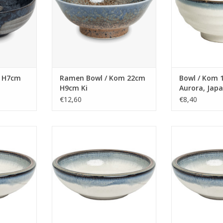
m H7cm
Ramen Bowl / Kom 22cm
Bowl / Kom 
H9cm Ki
Aurora, Jap
€12,60
€8,40
5cm Aurora,
Bowl / Kom 20.5cm H6cm Aurora,
Bowl / Kom 
Japans
Aurora
NKELWAGEN
TOEVOEGEN AAN WINKELWAGEN
TOEVOEGEN AA