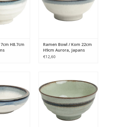
17cm H8.7cm
Ramen Bowl / Kom 22cm
ans
H9cm Aurora, Japans
€12,60
23.5cm H7.5cm
Bowl / Kom 17cm H8.7cm
, Japans
Wasabi, Japans
N WINKELWAGEN
TOEVOEGEN AAN WINKELWAGEN