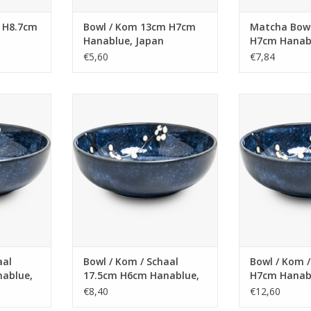
 H8.7cm
Bowl / Kom 13cm H7cm
Matcha Bow
Hanablue, Japan
H7cm Hanabl
€5,60
€7,84
15.5cm H5cm
Bowl / Kom / Schaal 17.5cm H6cm
Bowl / Kom / S
pan
Hanablue, Japan
Hanablu
NKELWAGEN
TOEVOEGEN AAN WINKELWAGEN
TOEVOEGEN AA
aal
Bowl / Kom / Schaal
Bowl / Kom 
ablue,
17.5cm H6cm Hanablue,
H7cm Hanabl
Japan
€8,40
€12,60