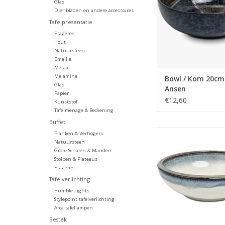
Glas
Dienbladen en andere accessoires
Tafelpresentatie
Etagères
Hout
Natuursteen
Emaille
Metaal
Melamine
Bowl / Kom 20c
Glas
Ansen
Papier
€12,60
Kunststof
Tafelmenage & Bediening
Buffet
Bowl / Kom 17cm H5.
Planken & Verhogers
Japans
Natuursteen
Grote Schalen & Manden
TOEVOEGEN AAN WI
Stolpen & Plateaus
Etageres
Tafelverlichting
Humble Lights
Stylepoint tafelverlichting
Arca tafellampen
Bestek