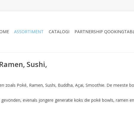
OME
ASSORTIMENT
CATALOGI
PARTNERSHIP QOOKINGTAB
 Ramen, Sushi,
en zoals Poké, Ramen, Sushi, Buddha, Açai, Smoothie. De meeste bow
 gevonden, evenals jongere generatie koks die poké bowls, ramen en 