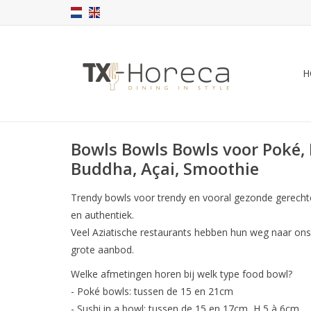
H
Bowls Bowls Bowls voor Poké,
Buddha, Açai, Smoothie
Trendy bowls voor trendy en vooral gezonde gerecht
en authentiek.
Veel Aziatische restaurants hebben hun weg naar ons
grote aanbod.
Welke afmetingen horen bij welk type food bowl?
- Poké bowls: tussen de 15 en 21cm
- Sushi in a bowl: tussen de 15 en 17cm, H 5 à 6cm