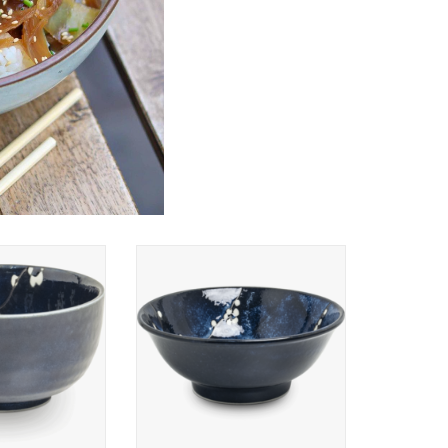
 Kom 13cm H7cm
Bowl / Kom 22cm H9cm
e, Japan
Hanablue, Japan
N WINKELWAGEN
TOEVOEGEN AAN WINKELWAGEN