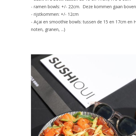
- ramen bowls: +/- 22cm. Deze kommen gaan bove
- rijstkommen: +/- 12cm
- Açai en smoothie bowls: tussen de 15 en 17cm en H 
noten, granen, ...)