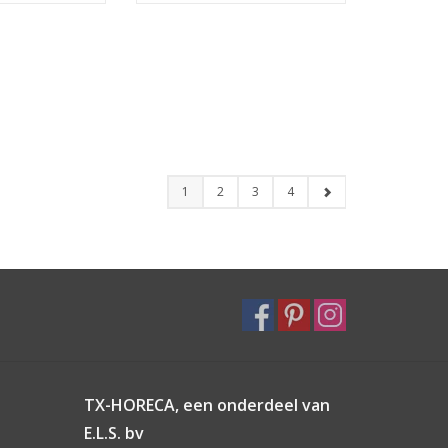
1
2
3
4
TX-HORECA, een onderdeel van
E.L.S. bv