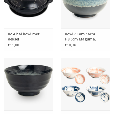
Bo-Chai bowl met
Bowl / Kom 16cm
deksel
H8.5cm Maguma,
Japans
€11,00
€10,36