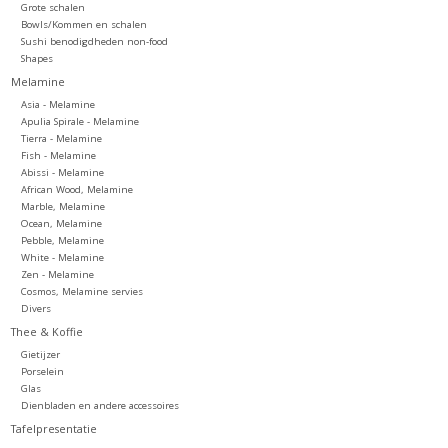
Grote schalen
Bowls/Kommen en schalen
Sushi benodigdheden non-food
Shapes
Melamine
Asia - Melamine
Apulia Spirale - Melamine
Tierra - Melamine
Fish - Melamine
Abissi - Melamine
African Wood, Melamine
Marble, Melamine
Ocean, Melamine
Pebble, Melamine
White - Melamine
Zen - Melamine
Cosmos, Melamine servies
Divers
Thee & Koffie
Gietijzer
Porselein
Glas
Dienbladen en andere accessoires
Tafelpresentatie