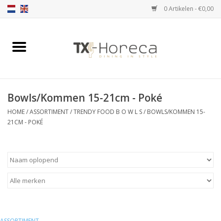
0 Artikelen - €0,00
Home
Assortiment
Bowls/Kommen 15-21cm - Poké
Catalogi
HOME
/
ASSORTIMENT
/
TRENDY FOOD B O W L S
/
BOWLS/KOMMEN 15-
21CM - POKÉ
Partnership Qookingtable
Merken
Contact
ASSORTIMENT