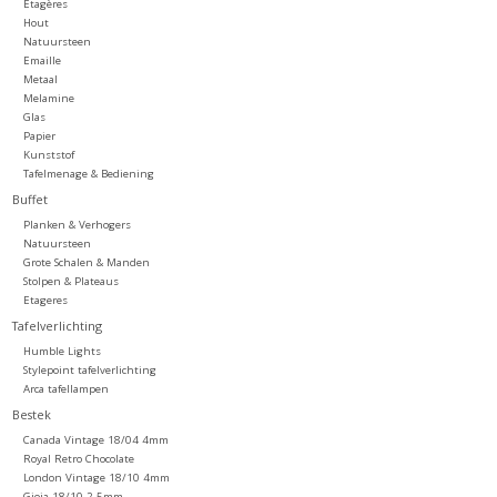
Etagères
Hout
Natuursteen
Emaille
Metaal
Melamine
Glas
Papier
Kunststof
Tafelmenage & Bediening
Buffet
Planken & Verhogers
Natuursteen
Grote Schalen & Manden
Stolpen & Plateaus
Etageres
Tafelverlichting
Humble Lights
Stylepoint tafelverlichting
Arca tafellampen
Bestek
Canada Vintage 18/04 4mm
Royal Retro Chocolate
London Vintage 18/10 4mm
Gioia 18/10 2,5mm