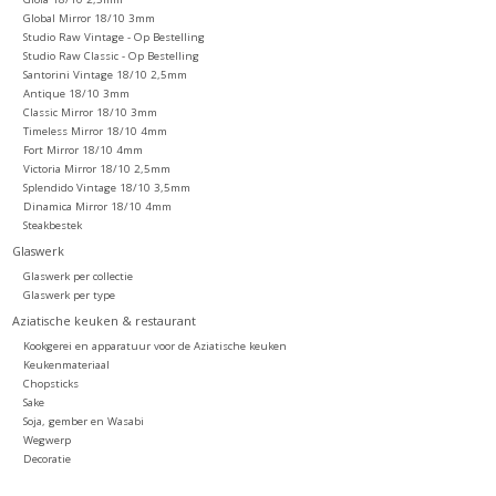
Global Mirror 18/10 3mm
Studio Raw Vintage - Op Bestelling
Studio Raw Classic - Op Bestelling
Santorini Vintage 18/10 2,5mm
Antique 18/10 3mm
Classic Mirror 18/10 3mm
Timeless Mirror 18/10 4mm
Fort Mirror 18/10 4mm
Victoria Mirror 18/10 2,5mm
Splendido Vintage 18/10 3,5mm
Dinamica Mirror 18/10 4mm
Steakbestek
Glaswerk
Glaswerk per collectie
Glaswerk per type
Aziatische keuken & restaurant
Kookgerei en apparatuur voor de Aziatische keuken
Keukenmateriaal
Chopsticks
Sake
Soja, gember en Wasabi
Wegwerp
Decoratie