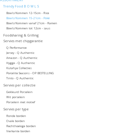
Trendy Food B O W L S
Bowls/Kommen 12-15cm - Rice
Bowls/Kommen 15-21cm - Poké
Bowls/Kommen vanaf 21cm - Ramen
Bowls/Kommen tot 12cm - saus
Foodsharing & Grilling
Servies met chipgarantie
Q Performance
Jersey - Q Authentic
Amazon - Q Authentic
Hygge - Q Authentic
Kütahya Collecties
Porcelite Seasons - OP BESTELLING
Tinto - Q Authentic
Servies per collectie
Gekleurd Porselein
Wit porselein
Porselein met motief
Servies per type
Ronde borden
Ovale borden
Rechthoekige borden
Vierkante borden