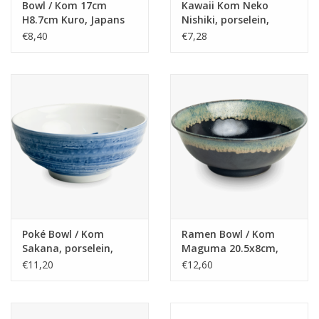
Bowl / Kom 17cm
Kawaii Kom Neko
H8.7cm Kuro, Japans
Nishiki, porselein,
19x7,5cm, Japans
€8,40
€7,28
Poké Bowl / Kom
Ramen Bowl / Kom
Sakana, porselein,
Maguma 20.5x8cm,
19x8cm, Japans
porcelain, Japan
€11,20
€12,60