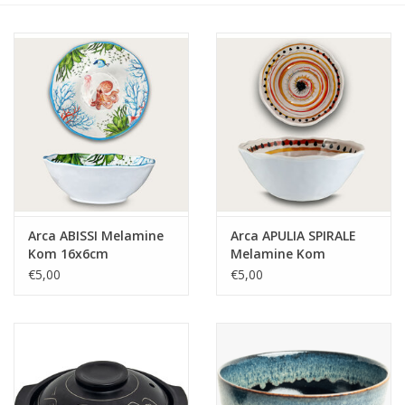
Arca ABISSI Melamine
Arca APULIA SPIRALE
Kom 16x6cm
Melamine Kom
16x6cm, geel
€5,00
€5,00