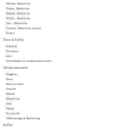
Marble, Melamine
Ocean, Melamine
Pebble, Melamine
White - Melamine
Zen - Melamine
Cosmos, Melamine servies
Divers
Thee & Koffie
Gietijzer
Porselein
Glas
Dienbladen en andere accessoires
Tafelpresentatie
Etagères
Hout
Natuursteen
Emaille
Metaal
Melamine
Glas
Papier
Kunststof
Tafelmenage & Bediening
Buffet