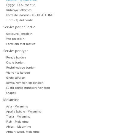
Hygge - Q Authentic
Kütahya Collecties
Porcelite Seasons - OP BESTELLING
Tinto - Q Authentic
Servies per collectie
Gekleurd Porselein
Wit porselein
Porselein met motief
Servies per type
Ronde borden
Ovale borden
Rechthoekige borden
Vierkante borden
Grote schalen
Bowls/Kommen en schalen
Sushi benodigdheden non-food
Shapes
Melamine
Asia - Melamine
Apulia Spirale - Melamine
Tierra - Melamine
Fish - Melamine
Abissi - Melamine
African Wood, Melamine