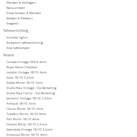
Planken & Verhogers
Natuursteen
Grote Schalen & Manden
Stolpen & Plateaus
Etageres
Tafelverlichting
Humble Lights
Stylepoint tafelverlichting
Arca tafellampen
Bestek
Canada Vintage 18/04 4mm
Royal Retro Chocolate
London Vintage 18/10 4mm
Gioia 18/10 2,5mm
Global Mirror 18/10 3mm
Studio Raw Vintage - Op Bestelling
Studio Raw Classic - Op Bestelling
Santorini Vintage 18/10 2,5mm
Antique 18/10 3mm
Classic Mirror 18/10 3mm
Timeless Mirror 18/10 4mm
Fort Mirror 18/10 4mm
Victoria Mirror 18/10 2,5mm
Splendido Vintage 18/10 3,5mm
Dinamica Mirror 18/10 4mm