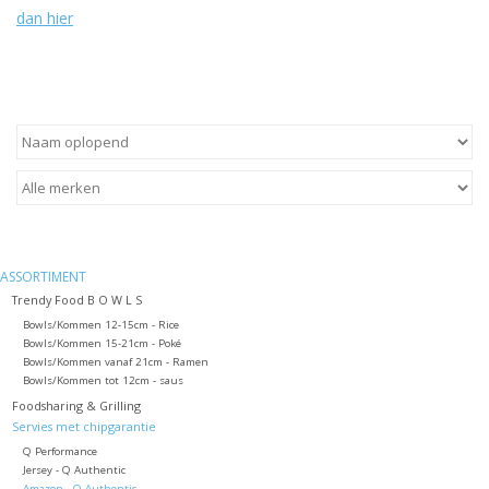
dan hier
ASSORTIMENT
Trendy Food B O W L S
Bowls/Kommen 12-15cm - Rice
Bowls/Kommen 15-21cm - Poké
Bowls/Kommen vanaf 21cm - Ramen
Bowls/Kommen tot 12cm - saus
Foodsharing & Grilling
Servies met chipgarantie
Q Performance
Jersey - Q Authentic
Amazon - Q Authentic