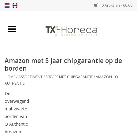
0 Artikelen - €0,00
Home
Assortiment
Amazon met 5 jaar chipgarantie op de
Catalogi
borden
HOME
/
ASSORTIMENT
/
SERVIES MET CHIPGARANTIE
/
AMAZON - Q
Partnership Qookingtable
AUTHENTIC
De
Merken
overwegend
mat zwarte
Contact
borden van
Q Authentic
Amazon