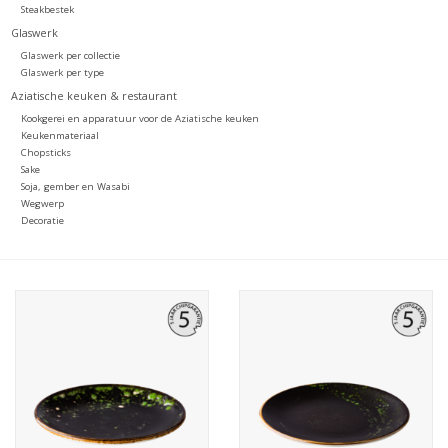
Steakbestek
Glaswerk
Glaswerk per collectie
Glaswerk per type
Aziatische keuken & restaurant
Kookgerei en apparatuur voor de Aziatische keuken
Keukenmateriaal
Chopsticks
Sake
Soja, gember en Wasabi
Wegwerp
Decoratie