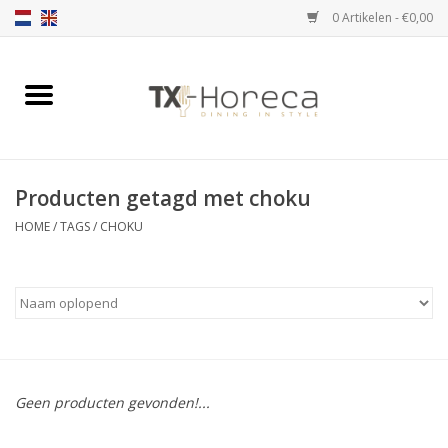
0 Artikelen - €0,00
Home
Assortiment
Producten getagd met choku
Catalogi
HOME
/
TAGS
/
CHOKU
Partnership Qookingtable
Merken
Contact
Geen producten gevonden!...