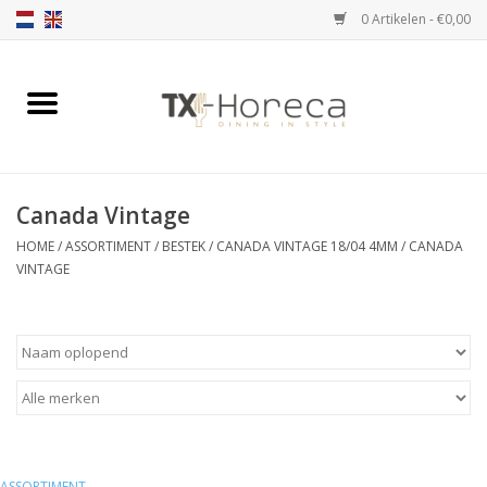
0 Artikelen - €0,00
Home
Assortiment
Canada Vintage
Catalogi
HOME
/
ASSORTIMENT
/
BESTEK
/
CANADA VINTAGE 18/04 4MM
/
CANADA
VINTAGE
Partnership Qookingtable
Merken
Contact
ASSORTIMENT