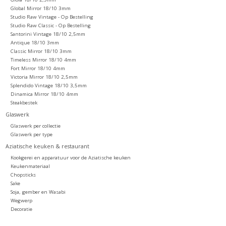
Global Mirror 18/10 3mm
Studio Raw Vintage - Op Bestelling
Studio Raw Classic - Op Bestelling
Santorini Vintage 18/10 2,5mm
Antique 18/10 3mm
Classic Mirror 18/10 3mm
Timeless Mirror 18/10 4mm
Fort Mirror 18/10 4mm
Victoria Mirror 18/10 2,5mm
Splendido Vintage 18/10 3,5mm
Dinamica Mirror 18/10 4mm
Steakbestek
Glaswerk
Glaswerk per collectie
Glaswerk per type
Aziatische keuken & restaurant
Kookgerei en apparatuur voor de Aziatische keuken
Keukenmateriaal
Chopsticks
Sake
Soja, gember en Wasabi
Wegwerp
Decoratie