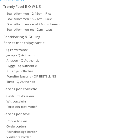
Trendy Food B O W L S
Bowls/Kommen 12-15cm - Rice
Bowls/Kommen 15-21cm - Poké
Bowls/Kommen vanaf 21cm - Ramen
Bowls/Kommen tot 12cm - saus
Foodsharing & Grilling
Servies met chipgarantie
Q Performance
Jersey - Q Authentic
Amazon - Q Authentic
Hygge - Q Authentic
Kütahya Collecties
Porcelite Seasons - OP BESTELLING
Tinto - Q Authentic
Servies per collectie
Gekleurd Porselein
Wit porselein
Porselein met motief
Servies per type
Ronde borden
Ovale borden
Rechthoekige borden
Vierkante borden