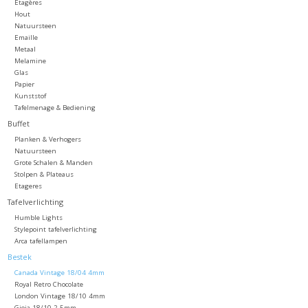
Etagères
Hout
Natuursteen
Emaille
Metaal
Melamine
Glas
Papier
Kunststof
Tafelmenage & Bediening
Buffet
Planken & Verhogers
Natuursteen
Grote Schalen & Manden
Stolpen & Plateaus
Etageres
Tafelverlichting
Humble Lights
Stylepoint tafelverlichting
Arca tafellampen
Bestek
Canada Vintage 18/04 4mm
Royal Retro Chocolate
London Vintage 18/10 4mm
Gioia 18/10 2,5mm