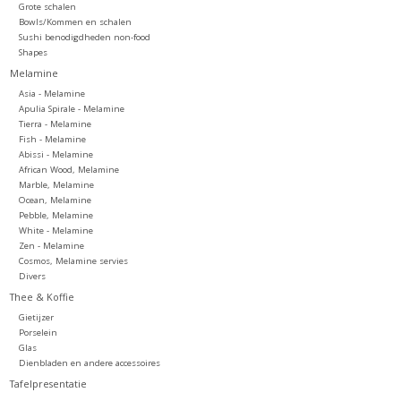
Grote schalen
Bowls/Kommen en schalen
Sushi benodigdheden non-food
Shapes
Melamine
Asia - Melamine
Apulia Spirale - Melamine
Tierra - Melamine
Fish - Melamine
Abissi - Melamine
African Wood, Melamine
Marble, Melamine
Ocean, Melamine
Pebble, Melamine
White - Melamine
Zen - Melamine
Cosmos, Melamine servies
Divers
Thee & Koffie
Gietijzer
Porselein
Glas
Dienbladen en andere accessoires
Tafelpresentatie