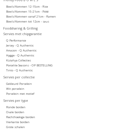
Bowls/Kommen 12-15cm - Rice
Bowls/Kommen 15-21cm - Poké
Bowls/Kommen vanaf 21cm - Ramen
Bowls/Kommen tot 12cm - saus
Foodsharing & Grilling
Servies met chipgarantie
Q Performance
Jersey - Q Authentic
Amazon - Q Authentic
Hygge - Q Authentic
Kütahya Collecties
Porcelite Seasons - OP BESTELLING
Tinto - Q Authentic
Servies per collectie
Gekleurd Porselein
Wit porselein
Porselein met motief
Servies per type
Ronde borden
Ovale borden
Rechthoekige borden
Vierkante borden
Grote schalen