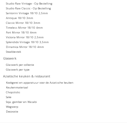
Studio Raw Vintage - Op Bestelling
Studio Raw Classic - Op Bestelling
Santorini Vintage 18/10 2,5mm
Antique 18/10 3mm
Classic Mirror 18/10 3mm
Timeless Mirror 18/10 4mm
Fort Mirror 18/10 4mm
Victoria Mirror 18/10 2,5mm
Splendido Vintage 18/10 3,5mm
Dinamica Mirror 18/10 4mm
Steakbestek
Glaswerk
Glaswerk per collectie
Glaswerk per type
Aziatische keuken & restaurant
Kookgerei en apparatuur voor de Aziatische keuken
Keukenmateriaal
Chopsticks
Sake
Soja, gember en Wasabi
Wegwerp
Decoratie