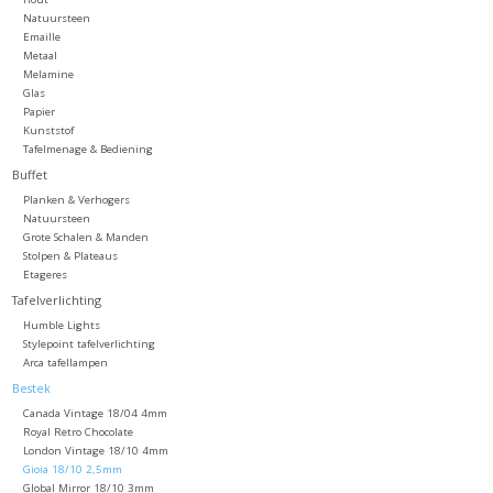
Natuursteen
Emaille
Metaal
Melamine
Glas
Papier
Kunststof
Tafelmenage & Bediening
Buffet
Planken & Verhogers
Natuursteen
Grote Schalen & Manden
Stolpen & Plateaus
Etageres
Tafelverlichting
Humble Lights
Stylepoint tafelverlichting
Arca tafellampen
Bestek
Canada Vintage 18/04 4mm
Royal Retro Chocolate
London Vintage 18/10 4mm
Gioia 18/10 2,5mm
Global Mirror 18/10 3mm