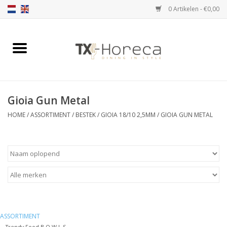
0 Artikelen - €0,00
Home
Assortiment
Gioia Gun Metal
Catalogi
HOME
/
ASSORTIMENT
/
BESTEK
/
GIOIA 18/10 2,5MM
/
GIOIA GUN METAL
Partnership Qookingtable
Merken
Contact
ASSORTIMENT
Trendy Food B O W L S