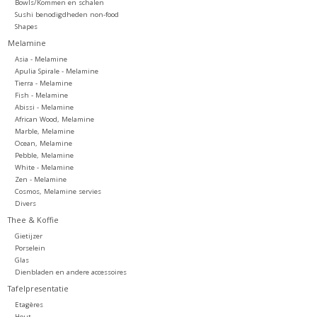
Bowls/Kommen en schalen
Sushi benodigdheden non-food
Shapes
Melamine
Asia - Melamine
Apulia Spirale - Melamine
Tierra - Melamine
Fish - Melamine
Abissi - Melamine
African Wood, Melamine
Marble, Melamine
Ocean, Melamine
Pebble, Melamine
White - Melamine
Zen - Melamine
Cosmos, Melamine servies
Divers
Thee & Koffie
Gietijzer
Porselein
Glas
Dienbladen en andere accessoires
Tafelpresentatie
Etagères
Hout