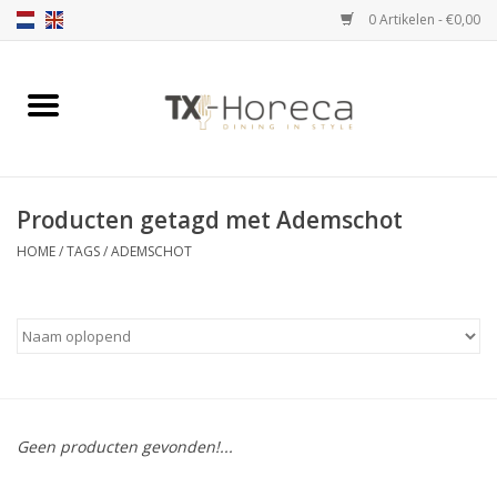
0 Artikelen - €0,00
Home
Assortiment
Producten getagd met Ademschot
Catalogi
HOME
/
TAGS
/
ADEMSCHOT
Partnership Qookingtable
Merken
Contact
Geen producten gevonden!...