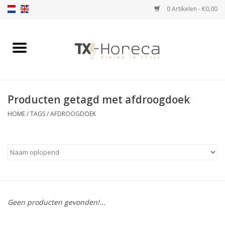
0 Artikelen - €0,00
Home
Assortiment
Producten getagd met afdroogdoek
Catalogi
HOME
/
TAGS
/
AFDROOGDOEK
Partnership Qookingtable
Merken
Contact
Geen producten gevonden!...