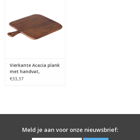
Vierkante Acacia plank
met handvat,
44x34x1.5cm
€33,37
Meld je aan voor onze nieuwsbrief: