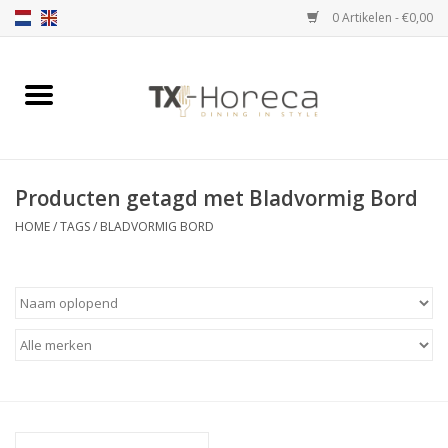
0 Artikelen - €0,00
Home
Assortiment
Producten getagd met Bladvormig Bord
Catalogi
HOME
/
TAGS
/
BLADVORMIG BORD
Partnership Qookingtable
Merken
Contact