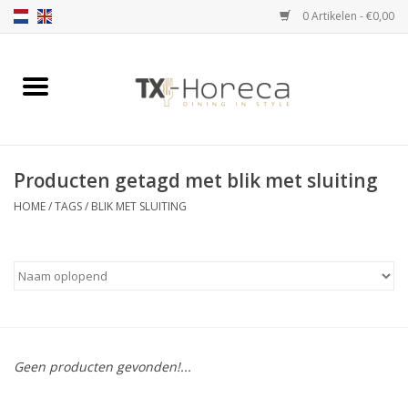
0 Artikelen - €0,00
Home
Assortiment
Producten getagd met blik met sluiting
Catalogi
HOME
/
TAGS
/
BLIK MET SLUITING
Partnership Qookingtable
Merken
Contact
Geen producten gevonden!...