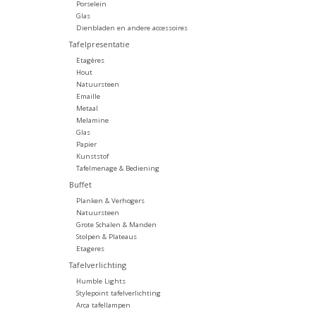
Porselein
Glas
Dienbladen en andere accessoires
Tafelpresentatie
Etagères
Hout
Natuursteen
Emaille
Metaal
Melamine
Glas
Papier
Kunststof
Tafelmenage & Bediening
Buffet
Planken & Verhogers
Natuursteen
Grote Schalen & Manden
Stolpen & Plateaus
Etageres
Tafelverlichting
Humble Lights
Stylepoint tafelverlichting
Arca tafellampen