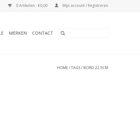
0 Artikelen - €0,00
Mijn account / Registreren
LE
MERKEN
CONTACT
HOME
/
TAGS
/
BORD 22.5CM