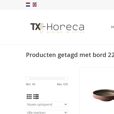
H
Producten getagd met bord 2
Forest rond diep bo
met natuurlijke tint
TOEVOEGEN AAN WI
Min: €
0
Max: €
30