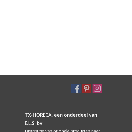
TX-HORECA, een onderdeel van
E.L.S. bv
Distributie van originele producten naar