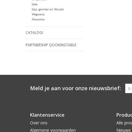
Sake
Soja, gember en Wasabi
Wegwerp
Decoratie
CATALOGI
PARTNERSHIP QOOKINGTABLE
Meld je aan voor onze nieuwsbrief:
Klantenservice
Produ
Over ons
Alle pro
Algemene voorwaarden
Nieuwe 