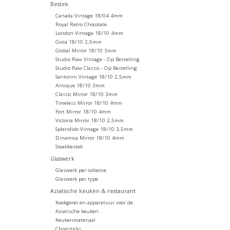
Bestek
Canada Vintage 18/04 4mm
Royal Retro Chocolate
London Vintage 18/10 4mm
Gioia 18/10 2,5mm
Global Mirror 18/10 3mm
Studio Raw Vintage - Op Bestelling
Studio Raw Classic - Op Bestelling
Santorini Vintage 18/10 2,5mm
Antique 18/10 3mm
Classic Mirror 18/10 3mm
Timeless Mirror 18/10 4mm
Fort Mirror 18/10 4mm
Victoria Mirror 18/10 2,5mm
Splendido Vintage 18/10 3,5mm
Dinamica Mirror 18/10 4mm
Steakbestek
Glaswerk
Glaswerk per collectie
Glaswerk per type
Aziatische keuken & restaurant
Kookgerei en apparatuur voor de
Aziatische keuken
Keukenmateriaal
Chopsticks