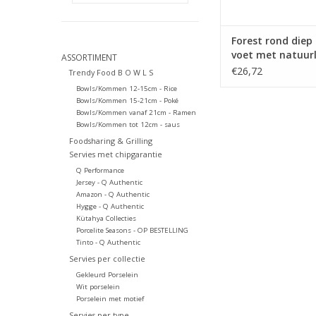
Forest rond diep
voet met natuurl
ASSORTIMENT
tinten, 22.5cm
€26,72
Trendy Food B O W L S
Bowls/Kommen 12-15cm - Rice
Bowls/Kommen 15-21cm - Poké
Bowls/Kommen vanaf 21cm - Ramen
Bowls/Kommen tot 12cm - saus
Foodsharing & Grilling
Servies met chipgarantie
Q Performance
Jersey - Q Authentic
Amazon - Q Authentic
Hygge - Q Authentic
Kütahya Collecties
Porcelite Seasons - OP BESTELLING
Tinto - Q Authentic
Servies per collectie
Gekleurd Porselein
Wit porselein
Porselein met motief
Servies per type