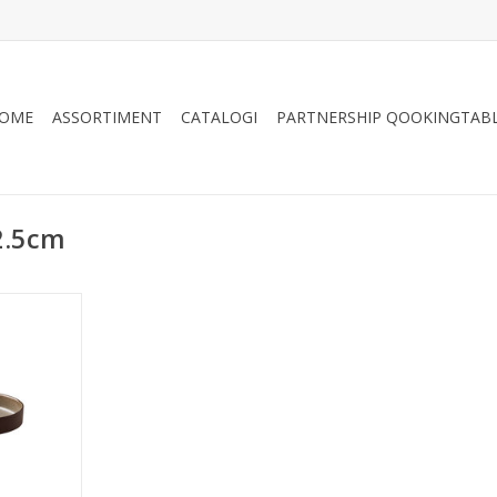
OME
ASSORTIMENT
CATALOGI
PARTNERSHIP QOOKINGTAB
2.5cm
rd op voet
en, 22.5cm
NKELWAGEN