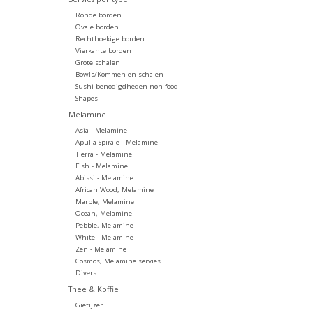
Ronde borden
Ovale borden
Rechthoekige borden
Vierkante borden
Grote schalen
Bowls/Kommen en schalen
Sushi benodigdheden non-food
Shapes
Melamine
Asia - Melamine
Apulia Spirale - Melamine
Tierra - Melamine
Fish - Melamine
Abissi - Melamine
African Wood, Melamine
Marble, Melamine
Ocean, Melamine
Pebble, Melamine
White - Melamine
Zen - Melamine
Cosmos, Melamine servies
Divers
Thee & Koffie
Gietijzer