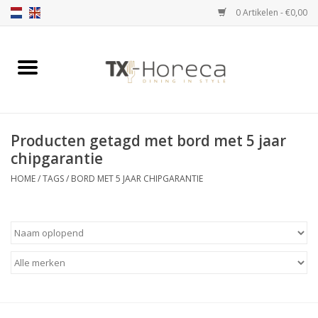
0 Artikelen - €0,00
Home
Assortiment
Producten getagd met bord met 5 jaar
Catalogi
chipgarantie
HOME
/
TAGS
/
BORD MET 5 JAAR CHIPGARANTIE
Partnership Qookingtable
Merken
Contact