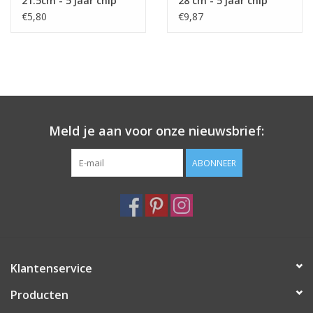
21.5cm - 5 jaar chip
28 cm - 5 jaar chip
garantie
garantie
€5,80
€9,87
Meld je aan voor onze nieuwsbrief:
ABONNEER
Klantenservice
Producten