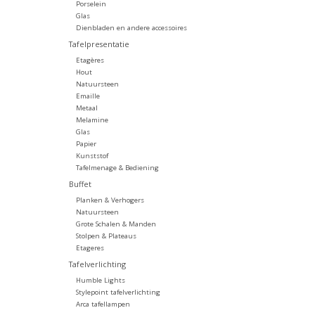
Porselein
Glas
Dienbladen en andere accessoires
Tafelpresentatie
Etagères
Hout
Natuursteen
Emaille
Metaal
Melamine
Glas
Papier
Kunststof
Tafelmenage & Bediening
Buffet
Planken & Verhogers
Natuursteen
Grote Schalen & Manden
Stolpen & Plateaus
Etageres
Tafelverlichting
Humble Lights
Stylepoint tafelverlichting
Arca tafellampen