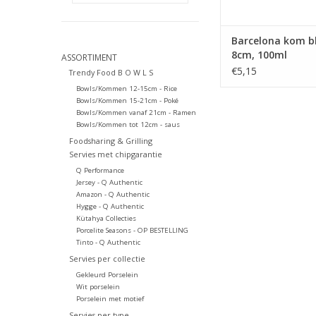
Barcelona kom b
8cm, 100ml
ASSORTIMENT
€5,15
Trendy Food B O W L S
Bowls/Kommen 12-15cm - Rice
Bowls/Kommen 15-21cm - Poké
Bowls/Kommen vanaf 21cm - Ramen
Bowls/Kommen tot 12cm - saus
Foodsharing & Grilling
Servies met chipgarantie
Q Performance
Jersey - Q Authentic
Amazon - Q Authentic
Hygge - Q Authentic
Kütahya Collecties
Porcelite Seasons - OP BESTELLING
Tinto - Q Authentic
Servies per collectie
Gekleurd Porselein
Wit porselein
Porselein met motief
Servies per type