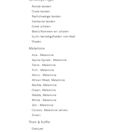
Ronde borden
Ovale borden
Rechthoekige borden
Vierkante borden
Grote schalen
Bowls/Kommen en schalen
Sushi benodigdheden non-food
Shapes
Melamine
Asia - Melamine
Apulia Spirale - Melamine
Tierra - Melamine
Fish - Melamine
Abissi - Melamine
African Wood, Melamine
Marble, Melamine
Ocean, Melamine
Pebble, Melamine
White - Melamine
Zen - Melamine
Cosmos, Melamine servies
Divers
Thee & Koffie
Gietijzer