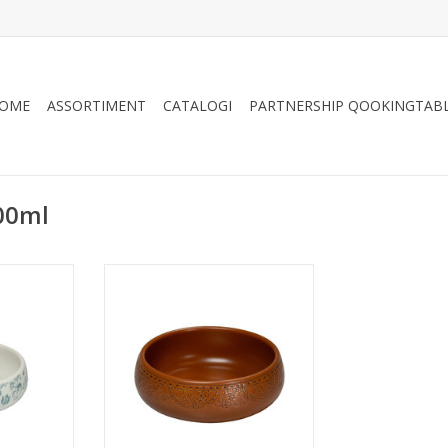
OME
ASSORTIMENT
CATALOGI
PARTNERSHIP QOOKINGTAB
00ml
uw, 8cm,
Barcelona kom bruin, 8cm, 100ml
TOEVOEGEN AAN WINKELWAGEN
NKELWAGEN