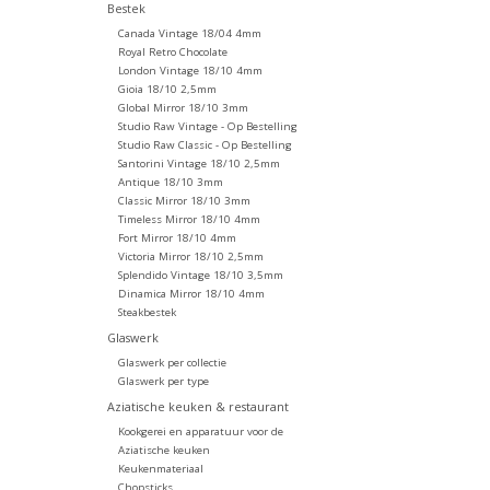
Bestek
Canada Vintage 18/04 4mm
Royal Retro Chocolate
London Vintage 18/10 4mm
Gioia 18/10 2,5mm
Global Mirror 18/10 3mm
Studio Raw Vintage - Op Bestelling
Studio Raw Classic - Op Bestelling
Santorini Vintage 18/10 2,5mm
Antique 18/10 3mm
Classic Mirror 18/10 3mm
Timeless Mirror 18/10 4mm
Fort Mirror 18/10 4mm
Victoria Mirror 18/10 2,5mm
Splendido Vintage 18/10 3,5mm
Dinamica Mirror 18/10 4mm
Steakbestek
Glaswerk
Glaswerk per collectie
Glaswerk per type
Aziatische keuken & restaurant
Kookgerei en apparatuur voor de
Aziatische keuken
Keukenmateriaal
Chopsticks