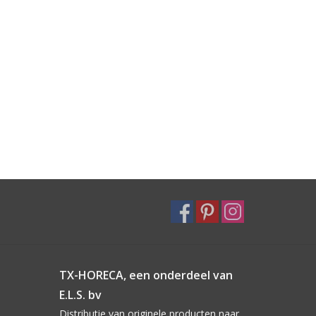
TX-HORECA, een onderdeel van
E.L.S. bv
Distributie van originele producten naar