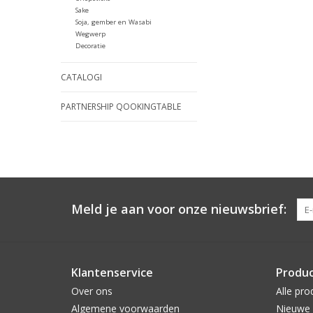
Sake
Soja, gember en Wasabi
Wegwerp
Decoratie
CATALOGI
PARTNERSHIP QOOKINGTABLE
Meld je aan voor onze nieuwsbrief:
Klantenservice
Produ
Over ons
Alle pro
Algemene voorwaarden
Nieuwe 