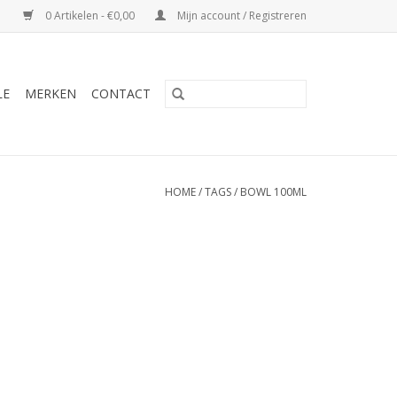
0 Artikelen - €0,00
Mijn account / Registreren
LE
MERKEN
CONTACT
HOME
/
TAGS
/
BOWL 100ML