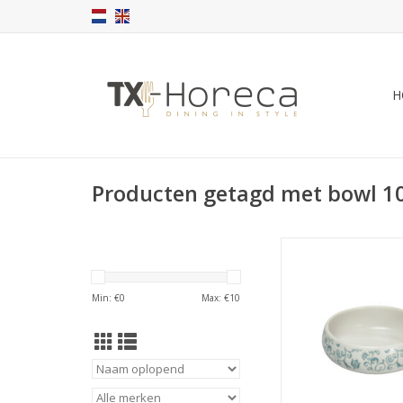
H
Producten getagd met bowl 1
Barcelona kom bla
100ml
TOEVOEGEN AAN WI
Min: €
0
Max: €
10