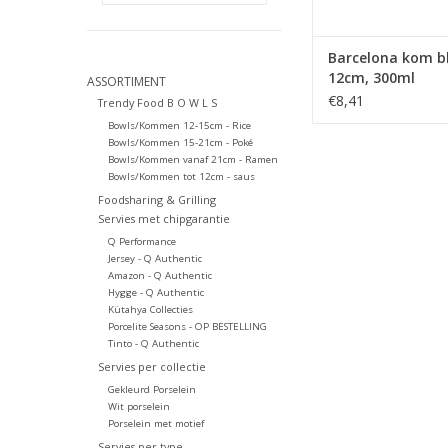
Barcelona kom b
12cm, 300ml
ASSORTIMENT
€8,41
Trendy Food B O W L S
Bowls/Kommen 12-15cm - Rice
Bowls/Kommen 15-21cm - Poké
Bowls/Kommen vanaf 21cm - Ramen
Bowls/Kommen tot 12cm - saus
Foodsharing & Grilling
Servies met chipgarantie
Q Performance
Jersey - Q Authentic
Amazon - Q Authentic
Hygge - Q Authentic
Kütahya Collecties
Porcelite Seasons - OP BESTELLING
Tinto - Q Authentic
Servies per collectie
Gekleurd Porselein
Wit porselein
Porselein met motief
Servies per type