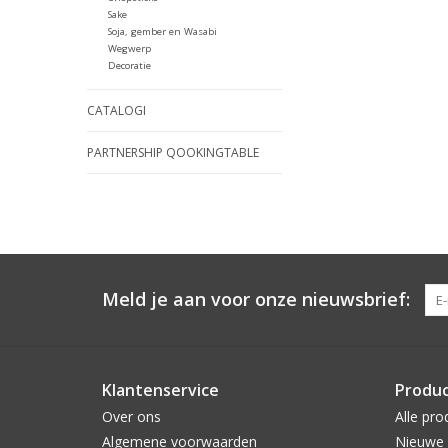
Sake
Soja, gember en Wasabi
Wegwerp
Decoratie
CATALOGI
PARTNERSHIP QOOKINGTABLE
Meld je aan voor onze nieuwsbrief:
Klantenservice
Produ
Over ons
Alle pro
Algemene voorwaarden
Nieuwe 