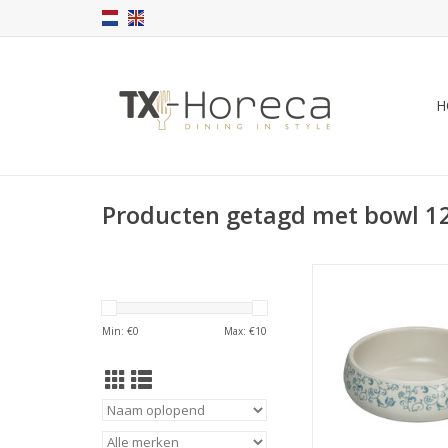
H
Producten getagd met bowl 
Barcelona kom bla
300ml
TOEVOEGEN AAN WI
Min: €
0
Max: €
10