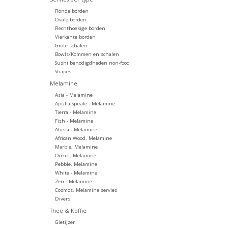
Ronde borden
Ovale borden
Rechthoekige borden
Vierkante borden
Grote schalen
Bowls/Kommen en schalen
Sushi benodigdheden non-food
Shapes
Melamine
Asia - Melamine
Apulia Spirale - Melamine
Tierra - Melamine
Fish - Melamine
Abissi - Melamine
African Wood, Melamine
Marble, Melamine
Ocean, Melamine
Pebble, Melamine
White - Melamine
Zen - Melamine
Cosmos, Melamine servies
Divers
Thee & Koffie
Gietijzer