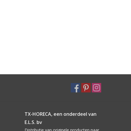
TX-HORECA, een onderdeel van
E.L.S. bv
Distributie van originele producten naar