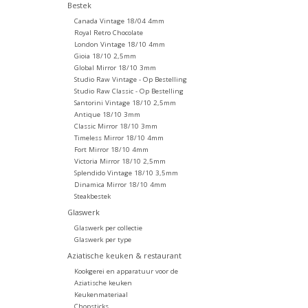
Bestek
Canada Vintage 18/04 4mm
Royal Retro Chocolate
London Vintage 18/10 4mm
Gioia 18/10 2,5mm
Global Mirror 18/10 3mm
Studio Raw Vintage - Op Bestelling
Studio Raw Classic - Op Bestelling
Santorini Vintage 18/10 2,5mm
Antique 18/10 3mm
Classic Mirror 18/10 3mm
Timeless Mirror 18/10 4mm
Fort Mirror 18/10 4mm
Victoria Mirror 18/10 2,5mm
Splendido Vintage 18/10 3,5mm
Dinamica Mirror 18/10 4mm
Steakbestek
Glaswerk
Glaswerk per collectie
Glaswerk per type
Aziatische keuken & restaurant
Kookgerei en apparatuur voor de
Aziatische keuken
Keukenmateriaal
Chopsticks