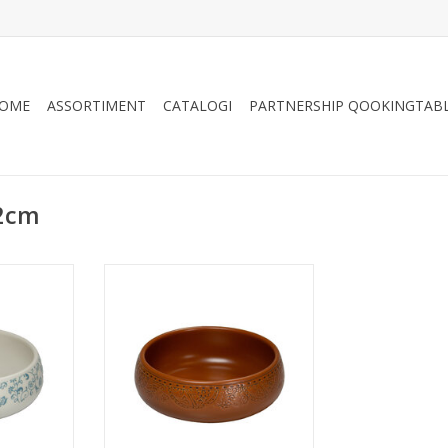
OME
ASSORTIMENT
CATALOGI
PARTNERSHIP QOOKINGTAB
12cm
uw, 12cm,
Barcelona kom bruin, 12cm,
300ml
NKELWAGEN
TOEVOEGEN AAN WINKELWAGEN