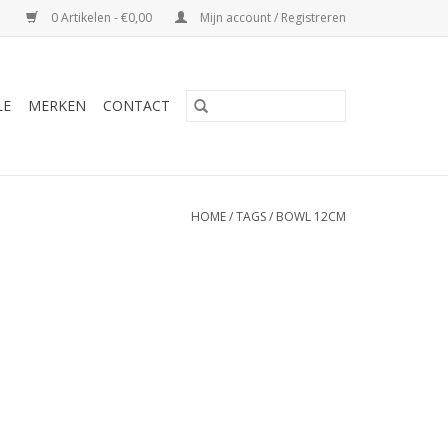
0 Artikelen - €0,00
Mijn account / Registreren
LE
MERKEN
CONTACT
HOME
/
TAGS
/
BOWL 12CM