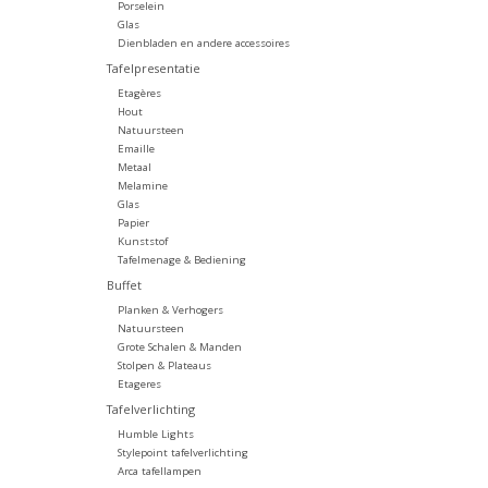
Porselein
Glas
Dienbladen en andere accessoires
Tafelpresentatie
Etagères
Hout
Natuursteen
Emaille
Metaal
Melamine
Glas
Papier
Kunststof
Tafelmenage & Bediening
Buffet
Planken & Verhogers
Natuursteen
Grote Schalen & Manden
Stolpen & Plateaus
Etageres
Tafelverlichting
Humble Lights
Stylepoint tafelverlichting
Arca tafellampen