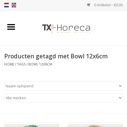
0 Artikelen - €0,00
Home
Assortiment
Producten getagd met Bowl 12x6cm
Catalogi
HOME
/
TAGS
/
BOWL 12X6CM
Partnership Qookingtable
Merken
Contact