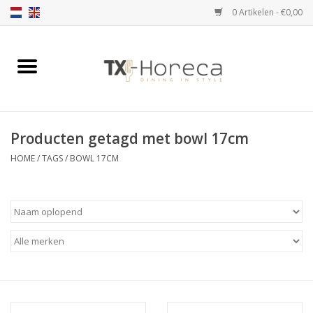
0 Artikelen - €0,00
Home
Assortiment
Producten getagd met bowl 17cm
Catalogi
HOME
/
TAGS
/
BOWL 17CM
Partnership Qookingtable
Merken
Contact