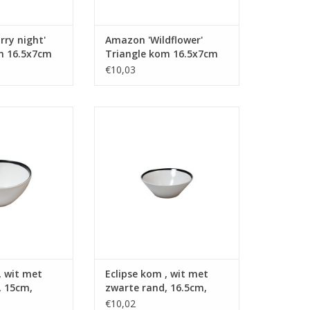
ry night'
Amazon 'Wildflower'
m 16.5x7cm
Triangle kom 16.5x7cm
500ml
€10,03
 wit met zwarte
Eclipse kom , wit met zwarte
cm, 800ml
rand, 16.5cm, 500ml
N WINKELWAGEN
TOEVOEGEN AAN WINKELWAGEN
, wit met
Eclipse kom , wit met
, 15cm,
zwarte rand, 16.5cm,
500ml
€10,02