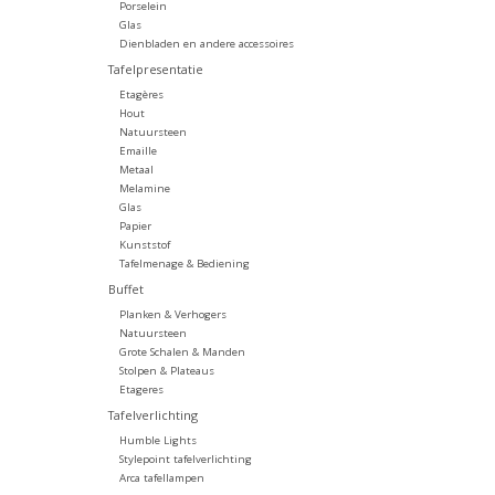
Porselein
Glas
Dienbladen en andere accessoires
Tafelpresentatie
Etagères
Hout
Natuursteen
Emaille
Metaal
Melamine
Glas
Papier
Kunststof
Tafelmenage & Bediening
Buffet
Planken & Verhogers
Natuursteen
Grote Schalen & Manden
Stolpen & Plateaus
Etageres
Tafelverlichting
Humble Lights
Stylepoint tafelverlichting
Arca tafellampen