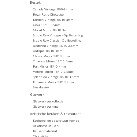
Bestek
Canada Vintage 18/04 4mm
Royal Retro Chocolate
London Vintage 18/10 4mm
Gioia 18/10 2,5mm
Global Mirror 18/10 3mm
Studio Raw Vintage - Op Bestelling
Studio Raw Classic - Op Bestelling
Santorini Vintage 18/10 2,5mm
Antique 18/10 3mm
Classic Mirror 18/10 3mm
Timeless Mirror 18/10 4mm
Fort Mirror 18/10 4mm
Victoria Mirror 18/10 2,5mm
Splendido Vintage 18/10 3,5mm
Dinamica Mirror 18/10 4mm
Steakbestek
Glaswerk
Glaswerk per collectie
Glaswerk per type
Aziatische keuken & restaurant
Kookgerei en apparatuur voor de
Aziatische keuken
Keukenmateriaal
Chopsticks