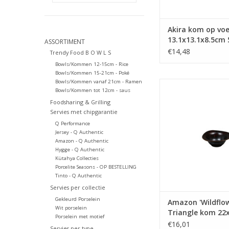
Akira kom op vo
13.1x13.1x8.5cm
ASSORTIMENT
€14,48
Trendy Food B O W L S
Bowls/Kommen 12-15cm - Rice
Bowls/Kommen 15-21cm - Poké
Bowls/Kommen vanaf 21cm - Ramen
Amazon 'Wildflower'
Bowls/Kommen tot 12cm - saus
kom 22x8cm 10
Foodsharing & Grilling
TOEVOEGEN AAN WI
Servies met chipgarantie
Q Performance
Jersey - Q Authentic
Amazon - Q Authentic
Hygge - Q Authentic
Kütahya Collecties
Porcelite Seasons - OP BESTELLING
Tinto - Q Authentic
Servies per collectie
Gekleurd Porselein
Amazon 'Wildflow
Wit porselein
Triangle kom 22
Porselein met motief
1000ml
€16,01
Servies per type