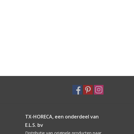
TX-HORECA, een onderdeel van
E.L.S. bv
Distributie van originele producten naar