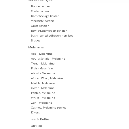
Ronde borden
Ovale borden
Rechthoekige borden
Vierkante borden
Grote schalen
Bowls/Kommen en schalen
Sushi benodigdheden non-food
Shapes
Melamine
Asia - Melamine
Apulia Spirale - Melamine
Tierra - Melamine
Fish - Melamine
Abissi - Melamine
African Wood, Melamine
Marble, Melamine
Ocean, Melamine
Pebble, Melamine
White - Melamine
Zen - Melamine
Cosmos, Melamine servies
Divers
Thee & Koffie
Gietijzer