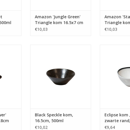
et
Amazon 'Jungle Green'
Amazon 'Star
 500ml
Triangle kom 16.5x7 cm
Triangle ko
500ml
500ml
€10,03
€10,03
 Triangle
Black Speckle kom, 16.5cm,
Eclipse kom ,
00ml
500ml
rand, 15
NKELWAGEN
TOEVOEGEN AAN WINKELWAGEN
TOEVOEGEN AA
er'
Black Speckle kom,
Eclipse kom 
x8cm
16.5cm, 500ml
zwarte rand
800ml
€10,02
€9,64