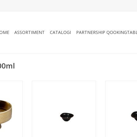
OME
ASSORTIMENT
CATALOGI
PARTNERSHIP QOOKINGTAB
00ml
voet
Amazon 'Jungle Green' Triangle
Amazon 'Starry
500ml -
kom 16.5x7 cm 500ml
kom 16.5
n subtiele
TOEVOEGEN AAN WINKELWAGEN
TOEVOEGEN AA
rd door de
oor trendy
dsharing
NKELWAGEN