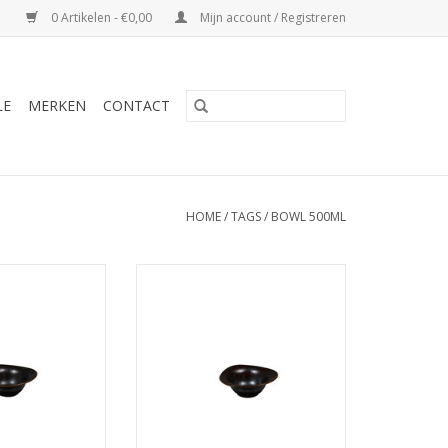
0 Artikelen - €0,00
Mijn account / Registreren
LE
MERKEN
CONTACT
HOME
/
TAGS
/
BOWL 500ML
 night' Triangle
Amazon 'Wildflower' Triangle
x7cm 500ml
kom 16.5x7cm 500ml
N WINKELWAGEN
TOEVOEGEN AAN WINKELWAGEN