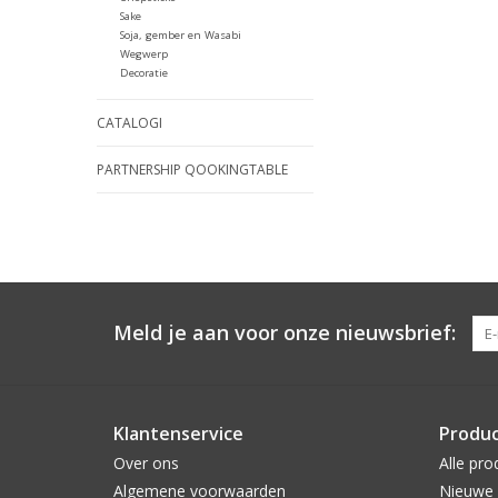
Sake
Soja, gember en Wasabi
Wegwerp
Decoratie
CATALOGI
PARTNERSHIP QOOKINGTABLE
Meld je aan voor onze nieuwsbrief:
Klantenservice
Produ
Over ons
Alle pro
Algemene voorwaarden
Nieuwe 