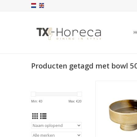
H
Producten getagd met bowl 5
Akira kom op 
13.1x13.1x8.5cm 
Oosterse elegantie i
Min: €
0
Max: €
20
tinten – geïnspiree
Japanse esthetiek, v
Asian dining, foo
TOEVOEGEN AAN WI