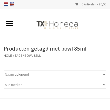
0 Artikelen - €0,00
Home
Assortiment
Producten getagd met bowl 85ml
Catalogi
HOME
/
TAGS
/
BOWL 85ML
Partnership Qookingtable
Merken
Contact