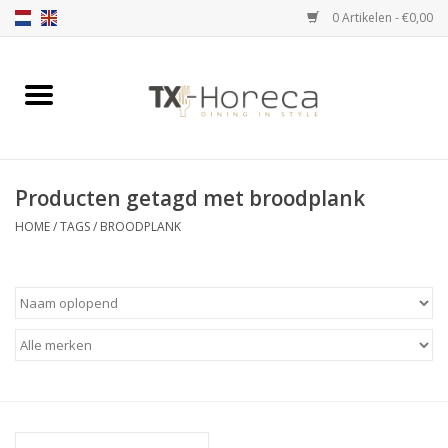
0 Artikelen - €0,00
Home
Assortiment
Producten getagd met broodplank
Catalogi
HOME
/
TAGS
/
BROODPLANK
Partnership Qookingtable
Merken
Contact