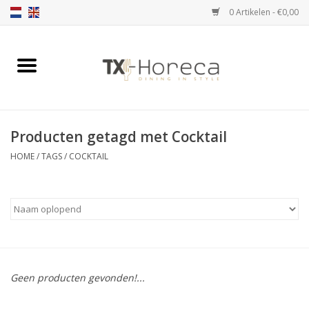
0 Artikelen - €0,00
Home
Assortiment
Producten getagd met Cocktail
Catalogi
HOME
/
TAGS
/
COCKTAIL
Partnership Qookingtable
Merken
Contact
Geen producten gevonden!...