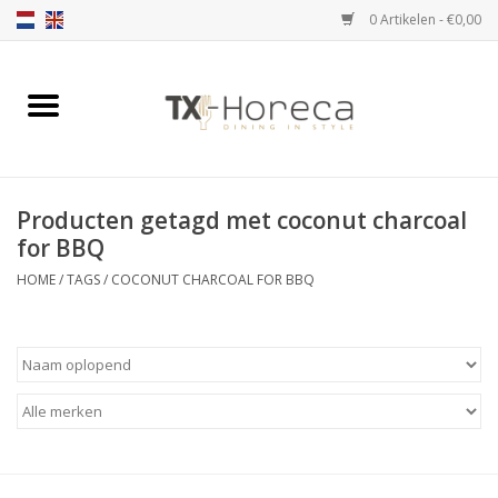
0 Artikelen - €0,00
Home
Assortiment
Producten getagd met coconut charcoal
Catalogi
for BBQ
HOME
/
TAGS
/
COCONUT CHARCOAL FOR BBQ
Partnership Qookingtable
Merken
Contact