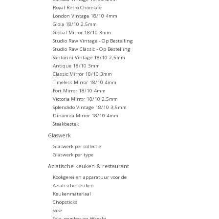
Royal Retro Chocolate
London Vintage 18/10 4mm
Gioia 18/10 2,5mm
Global Mirror 18/10 3mm
Studio Raw Vintage - Op Bestelling
Studio Raw Classic - Op Bestelling
Santorini Vintage 18/10 2,5mm
Antique 18/10 3mm
Classic Mirror 18/10 3mm
Timeless Mirror 18/10 4mm
Fort Mirror 18/10 4mm
Victoria Mirror 18/10 2,5mm
Splendido Vintage 18/10 3,5mm
Dinamica Mirror 18/10 4mm
Steakbestek
Glaswerk
Glaswerk per collectie
Glaswerk per type
Aziatische keuken & restaurant
Kookgerei en apparatuur voor de
Aziatische keuken
Keukenmateriaal
Chopsticks
Sake
Soja, gember en Wasabi