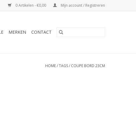
0 Artikelen - €0,00
Mijn account / Registreren
LE
MERKEN
CONTACT
HOME
/
TAGS
/
COUPE BORD 23CM