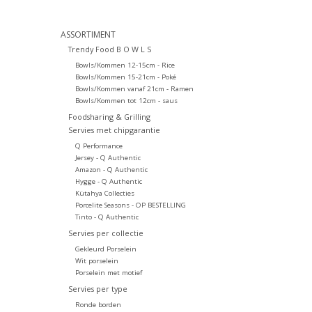
ASSORTIMENT
Trendy Food B O W L S
Bowls/Kommen 12-15cm - Rice
Bowls/Kommen 15-21cm - Poké
Bowls/Kommen vanaf 21cm - Ramen
Bowls/Kommen tot 12cm - saus
Foodsharing & Grilling
Servies met chipgarantie
Q Performance
Jersey - Q Authentic
Amazon - Q Authentic
Hygge - Q Authentic
Kütahya Collecties
Porcelite Seasons - OP BESTELLING
Tinto - Q Authentic
Servies per collectie
Gekleurd Porselein
Wit porselein
Porselein met motief
Servies per type
Ronde borden