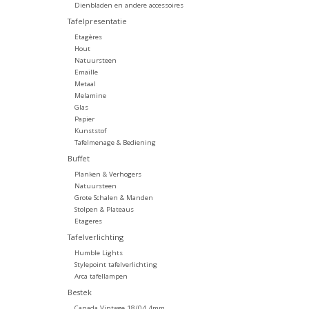
Dienbladen en andere accessoires
Tafelpresentatie
Etagères
Hout
Natuursteen
Emaille
Metaal
Melamine
Glas
Papier
Kunststof
Tafelmenage & Bediening
Buffet
Planken & Verhogers
Natuursteen
Grote Schalen & Manden
Stolpen & Plateaus
Etageres
Tafelverlichting
Humble Lights
Stylepoint tafelverlichting
Arca tafellampen
Bestek
Canada Vintage 18/04 4mm