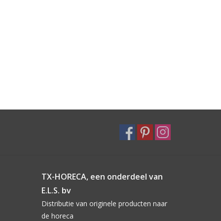
TX-HORECA, een onderdeel van
E.L.S. bv
Distributie van originele producten naar
de horeca