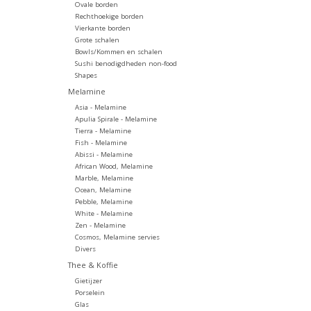
Ovale borden
Rechthoekige borden
Vierkante borden
Grote schalen
Bowls/Kommen en schalen
Sushi benodigdheden non-food
Shapes
Melamine
Asia - Melamine
Apulia Spirale - Melamine
Tierra - Melamine
Fish - Melamine
Abissi - Melamine
African Wood, Melamine
Marble, Melamine
Ocean, Melamine
Pebble, Melamine
White - Melamine
Zen - Melamine
Cosmos, Melamine servies
Divers
Thee & Koffie
Gietijzer
Porselein
Glas