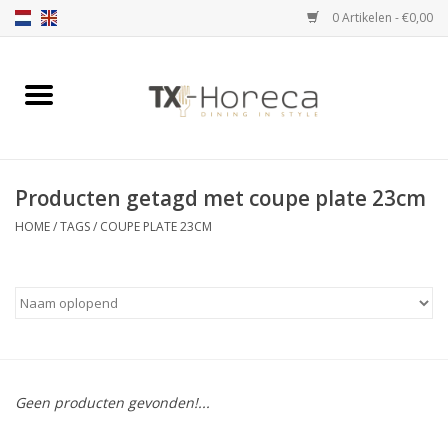
0 Artikelen - €0,00
Home
Assortiment
Producten getagd met coupe plate 23cm
Catalogi
HOME
/
TAGS
/
COUPE PLATE 23CM
Partnership Qookingtable
Merken
Contact
Geen producten gevonden!...