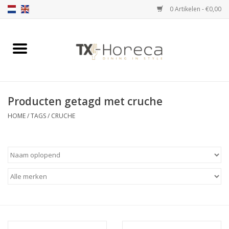
0 Artikelen - €0,00
Home
Assortiment
Producten getagd met cruche
Catalogi
HOME
/
TAGS
/
CRUCHE
Partnership Qookingtable
Merken
Contact