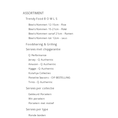
ASSORTIMENT
Trendy Food B O W L S
Bowls/Kommen 12-15cm - Rice
Bowls/Kommen 15-21cm - Poké
Bowls/Kommen vanaf 21cm - Ramen
Bowls/Kommen tot 12cm - saus
Foodsharing & Grilling
Servies met chipgarantie
Q Performance
Jersey - Q Authentic
Amazon - Q Authentic
Hygge - Q Authentic
Kütahya Collecties
Porcelite Seasons - OP BESTELLING
Tinto - Q Authentic
Servies per collectie
Gekleurd Porselein
Wit porselein
Porselein met motief
Servies per type
Ronde borden