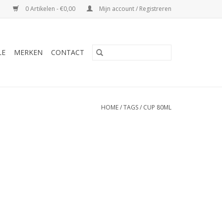
0 Artikelen - €0,00
Mijn account / Registreren
LE
MERKEN
CONTACT
HOME
/
TAGS
/
CUP 80ML