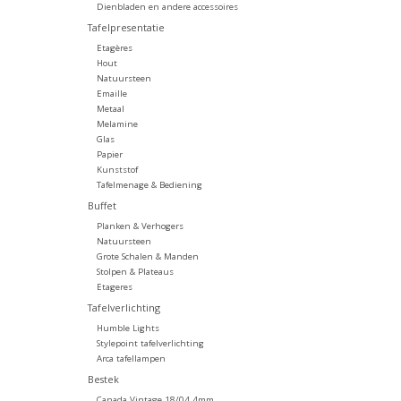
Dienbladen en andere accessoires
Tafelpresentatie
Etagères
Hout
Natuursteen
Emaille
Metaal
Melamine
Glas
Papier
Kunststof
Tafelmenage & Bediening
Buffet
Planken & Verhogers
Natuursteen
Grote Schalen & Manden
Stolpen & Plateaus
Etageres
Tafelverlichting
Humble Lights
Stylepoint tafelverlichting
Arca tafellampen
Bestek
Canada Vintage 18/04 4mm