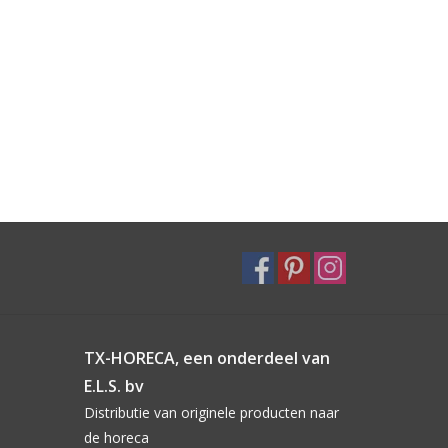
TX-HORECA, een onderdeel van
E.L.S. bv
Distributie van originele producten naar
de horeca