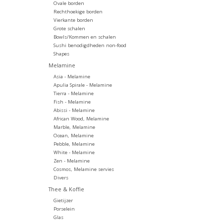
Ovale borden
Rechthoekige borden
Vierkante borden
Grote schalen
Bowls/Kommen en schalen
Sushi benodigdheden non-food
Shapes
Melamine
Asia - Melamine
Apulia Spirale - Melamine
Tierra - Melamine
Fish - Melamine
Abissi - Melamine
African Wood, Melamine
Marble, Melamine
Ocean, Melamine
Pebble, Melamine
White - Melamine
Zen - Melamine
Cosmos, Melamine servies
Divers
Thee & Koffie
Gietijzer
Porselein
Glas