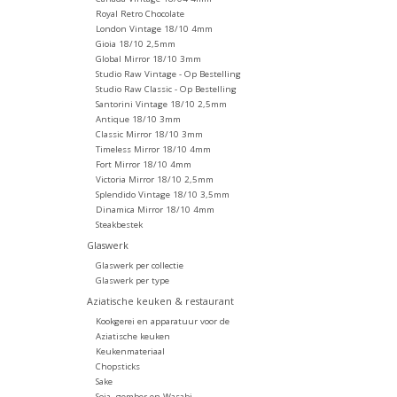
Royal Retro Chocolate
London Vintage 18/10 4mm
Gioia 18/10 2,5mm
Global Mirror 18/10 3mm
Studio Raw Vintage - Op Bestelling
Studio Raw Classic - Op Bestelling
Santorini Vintage 18/10 2,5mm
Antique 18/10 3mm
Classic Mirror 18/10 3mm
Timeless Mirror 18/10 4mm
Fort Mirror 18/10 4mm
Victoria Mirror 18/10 2,5mm
Splendido Vintage 18/10 3,5mm
Dinamica Mirror 18/10 4mm
Steakbestek
Glaswerk
Glaswerk per collectie
Glaswerk per type
Aziatische keuken & restaurant
Kookgerei en apparatuur voor de
Aziatische keuken
Keukenmateriaal
Chopsticks
Sake
Soja, gember en Wasabi