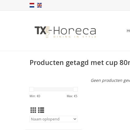
H
Producten getagd met cup 80
Geen producten gev
Min: €
0
Max: €
5