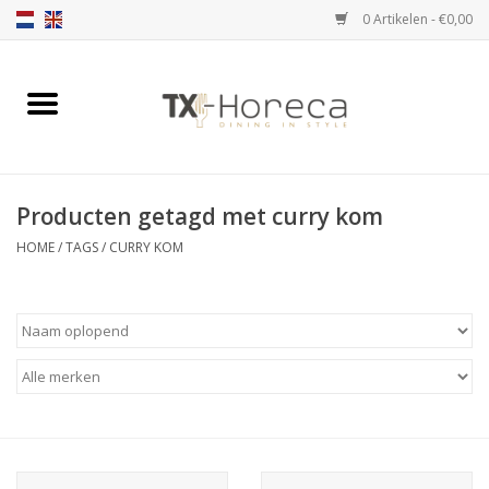
0 Artikelen - €0,00
Home
Assortiment
Producten getagd met curry kom
Catalogi
HOME
/
TAGS
/
CURRY KOM
Partnership Qookingtable
Merken
Contact