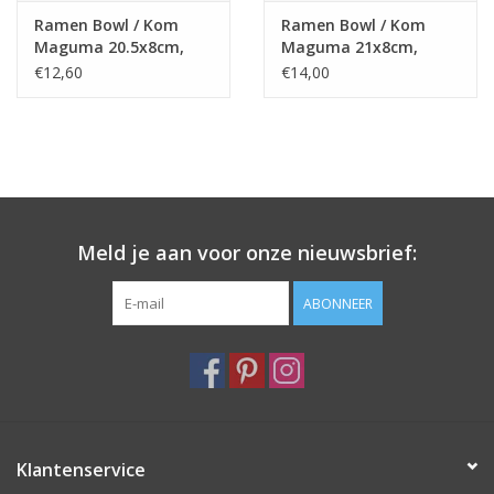
Ramen Bowl / Kom
Ramen Bowl / Kom
Maguma 20.5x8cm,
Maguma 21x8cm,
porcelain, Japan
porcelain, Japan
€12,60
€14,00
Meld je aan voor onze nieuwsbrief:
ABONNEER
Klantenservice