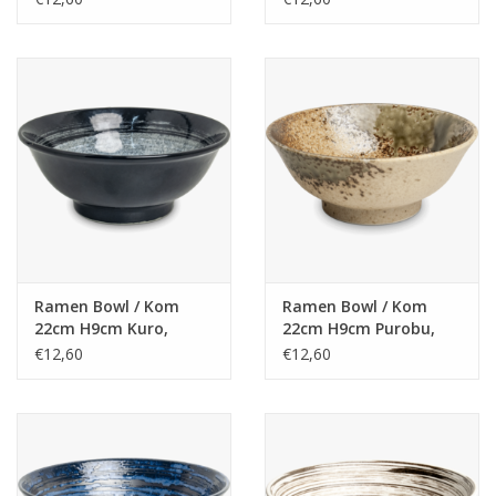
Ramen Bowl / Kom
Ramen Bowl / Kom
22cm H9cm Kuro,
22cm H9cm Purobu,
Japans
Japans
€12,60
€12,60