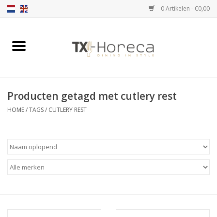
0 Artikelen - €0,00
Home
Assortiment
Producten getagd met cutlery rest
Catalogi
HOME
/
TAGS
/
CUTLERY REST
Partnership Qookingtable
Merken
Contact