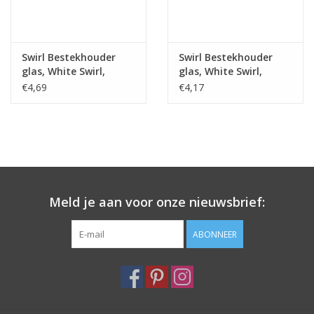
Swirl Bestekhouder
Swirl Bestekhouder
glas, White Swirl,
glas, White Swirl,
10x2,5x1,5cm
6x2,5x1,5cm
€4,69
€4,17
Meld je aan voor onze nieuwsbrief:
ABONNEER