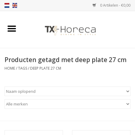
0 Artikelen - €0,00
Home
Assortiment
Producten getagd met deep plate 27 cm
Catalogi
HOME
/
TAGS
/
DEEP PLATE 27 CM
Partnership Qookingtable
Merken
Contact