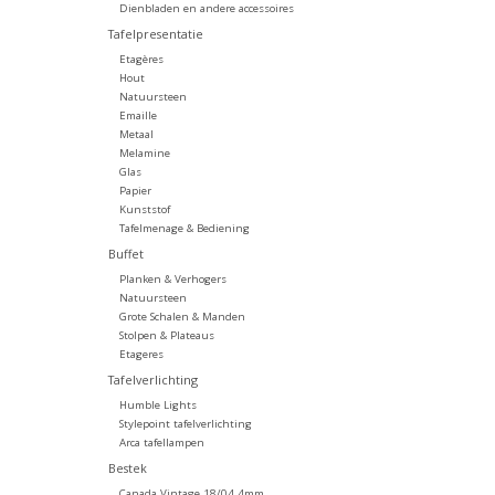
Dienbladen en andere accessoires
Tafelpresentatie
Etagères
Hout
Natuursteen
Emaille
Metaal
Melamine
Glas
Papier
Kunststof
Tafelmenage & Bediening
Buffet
Planken & Verhogers
Natuursteen
Grote Schalen & Manden
Stolpen & Plateaus
Etageres
Tafelverlichting
Humble Lights
Stylepoint tafelverlichting
Arca tafellampen
Bestek
Canada Vintage 18/04 4mm