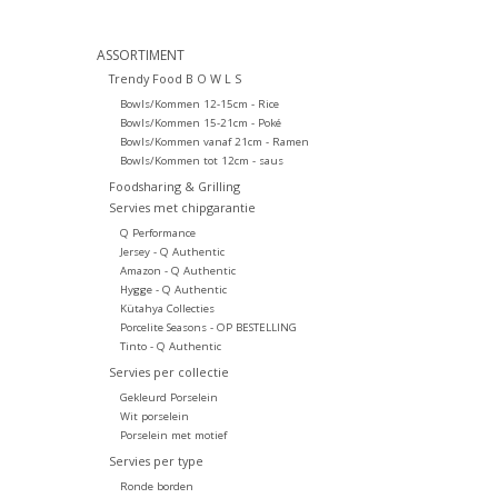
ASSORTIMENT
Trendy Food B O W L S
Bowls/Kommen 12-15cm - Rice
Bowls/Kommen 15-21cm - Poké
Bowls/Kommen vanaf 21cm - Ramen
Bowls/Kommen tot 12cm - saus
Foodsharing & Grilling
Servies met chipgarantie
Q Performance
Jersey - Q Authentic
Amazon - Q Authentic
Hygge - Q Authentic
Kütahya Collecties
Porcelite Seasons - OP BESTELLING
Tinto - Q Authentic
Servies per collectie
Gekleurd Porselein
Wit porselein
Porselein met motief
Servies per type
Ronde borden