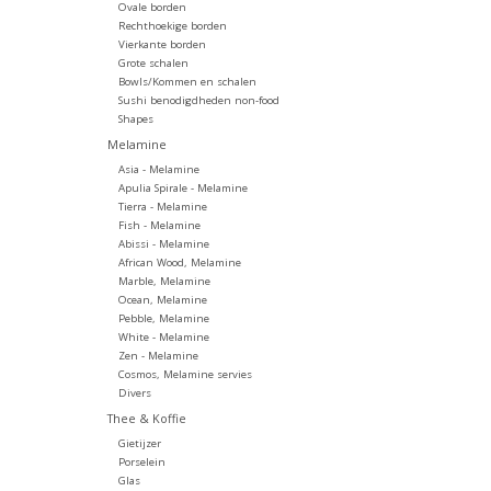
Ovale borden
Rechthoekige borden
Vierkante borden
Grote schalen
Bowls/Kommen en schalen
Sushi benodigdheden non-food
Shapes
Melamine
Asia - Melamine
Apulia Spirale - Melamine
Tierra - Melamine
Fish - Melamine
Abissi - Melamine
African Wood, Melamine
Marble, Melamine
Ocean, Melamine
Pebble, Melamine
White - Melamine
Zen - Melamine
Cosmos, Melamine servies
Divers
Thee & Koffie
Gietijzer
Porselein
Glas