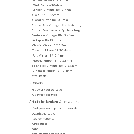
Royal Retro Chocolate
London Vintage 18/10 4mm
Gioia 18/10 2,5mm
Global Mirror 18/10 3mm
Studio Raw Vintage - Op Bestelling
Studio Raw Classic - Op Bestelling
Santorini Vintage 18/10 2,5mm
Antique 18/10 3mm
Classic Mirror 18/10 3mm
Timeless Mirror 18/10 4mm
Fort Mirror 18/10 4mm
Victoria Mirror 18/10 2,5mm
Splendido Vintage 18/10 3,5mm
Dinamica Mirror 18/10 4mm
Steakbestek
Glaswerk
Glaswerk per collectie
Glaswerk per type
Aziatische keuken & restaurant
Kookgerei en apparatuur voor de
Aziatische keuken
Keukenmateriaal
Chopsticks
Sake
Soja, gember en Wasabi