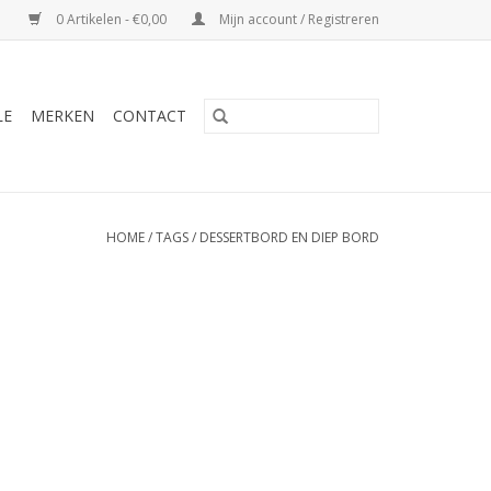
0 Artikelen - €0,00
Mijn account / Registreren
LE
MERKEN
CONTACT
HOME
/
TAGS
/
DESSERTBORD EN DIEP BORD