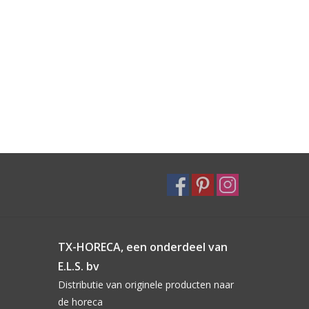
TX-HORECA, een onderdeel van
E.L.S. bv
Distributie van originele producten naar
de horeca