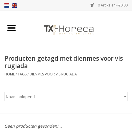
0 Artikelen - €0,00
Home
Assortiment
Producten getagd met dienmes voor vis
Catalogi
rugiada
HOME
/
TAGS
/
DIENMES VOOR VIS RUGIADA
Partnership Qookingtable
Merken
Contact
Geen producten gevonden!...