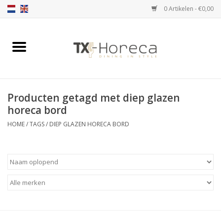
0 Artikelen - €0,00
Home
Assortiment
Producten getagd met diep glazen
Catalogi
horeca bord
HOME
/
TAGS
/
DIEP GLAZEN HORECA BORD
Partnership Qookingtable
Merken
Contact