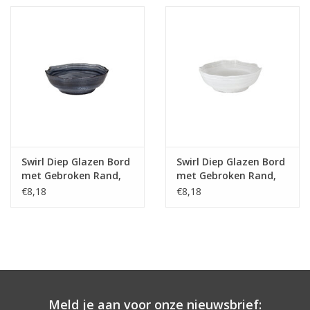
Swirl Diep Glazen Bord
Swirl Diep Glazen Bord
met Gebroken Rand,
met Gebroken Rand,
Black Swirl, 19.7x6.3cm
White Swirl,
€8,18
€8,18
19.7x6.3cm
Meld je aan voor onze nieuwsbrief: