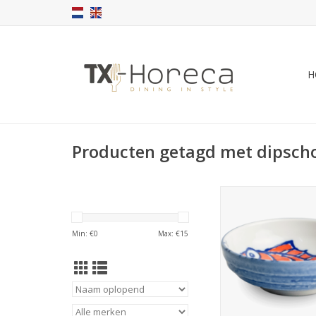
H
Producten getagd met dipscho
Sausschaaltje Saka
porselein, 9,5cm H3
TOEVOEGEN AAN WI
Min: €
0
Max: €
15