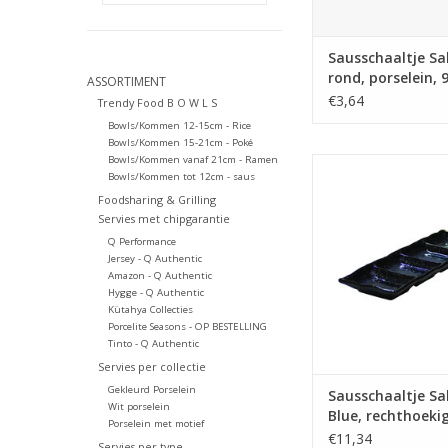
Sausschaaltje Sa
rond, porselein, 
ASSORTIMENT
H3cm, Japans
€3,64
Trendy Food B O W L S
Bowls/Kommen 12-15cm - Rice
Bowls/Kommen 15-21cm - Poké
Bowls/Kommen vanaf 21cm - Ramen
Sausschaaltje Saku
Bowls/Kommen tot 12cm - saus
rechthoekig, 4 vakke
Foodsharing & Grilling
TOEVOEGEN AAN WI
Servies met chipgarantie
Q Performance
Jersey - Q Authentic
Amazon - Q Authentic
Hygge - Q Authentic
Kütahya Collecties
Porcelite Seasons - OP BESTELLING
Tinto - Q Authentic
Servies per collectie
Gekleurd Porselein
Sausschaaltje Sa
Wit porselein
Blue, rechthoekig
Porselein met motief
vakken, 26.4x9c
€11,34
Servies per type