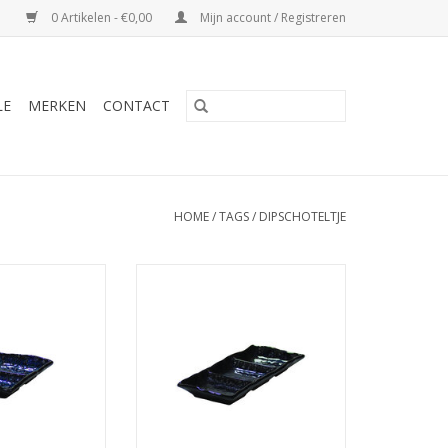
0 Artikelen - €0,00
Mijn account / Registreren
LE
MERKEN
CONTACT
HOME
/
TAGS
/
DIPSCHOTELTJE
e Sakura Blue,
Sausschaaltje Sakura Blue,
vakken, 13.3x9cm
rechthoekig, 3 vakken, 19.8x9cm
N WINKELWAGEN
TOEVOEGEN AAN WINKELWAGEN