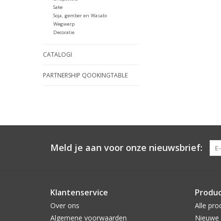
Sake
Soja, gember en Wasabi
Wegwerp
Decoratie
CATALOGI
PARTNERSHIP QOOKINGTABLE
Meld je aan voor onze nieuwsbrief:
Klantenservice
Produ
Over ons
Alle pro
Algemene voorwaarden
Nieuwe 