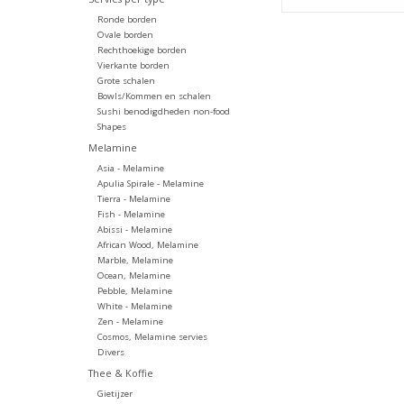
Ronde borden
Ovale borden
Rechthoekige borden
Vierkante borden
Grote schalen
Bowls/Kommen en schalen
Sushi benodigdheden non-food
Shapes
Melamine
Asia - Melamine
Apulia Spirale - Melamine
Tierra - Melamine
Fish - Melamine
Abissi - Melamine
African Wood, Melamine
Marble, Melamine
Ocean, Melamine
Pebble, Melamine
White - Melamine
Zen - Melamine
Cosmos, Melamine servies
Divers
Thee & Koffie
Gietijzer