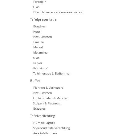
Porselein
Glas
Dienbladen en andere accessoires
Tafelpresentatie
Etagères
Hout
Natuursteen
Emaille
Metaal
Melamine
Glas
Papier
Kunststof
Tafelmenage & Bediening
Buffet
Planken & Verhogers
Natuursteen
Grote Schalen & Manden
Stolpen & Plateaus
Etageres
Tafelverlichting
Humble Lights
Stylepoint tafelverlichting
Arca tafellampen