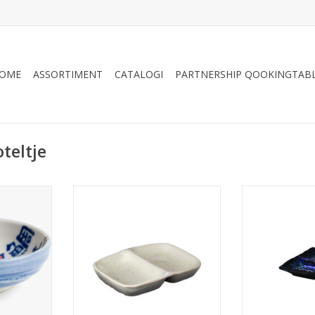
OME
ASSORTIMENT
CATALOGI
PARTNERSHIP QOOKINGTAB
teltje
na, rond,
Sausschaaltje Cleo, rechthoekig,
Sausschaaltj
cm, Japans
2 vakken, 9,3x7x1,5 cm
rechthoekig, 2 
NKELWAGEN
TOEVOEGEN AAN WINKELWAGEN
TOEVOEGEN AA