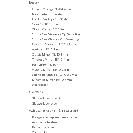
Bestek
Canada Vintage 18/04 4mm
Royal Retro Chocolate
London Vintage 18/10 4mm
Gioia 18/10 2,5mm
Global Mirror 18/10 3mm
Studio Raw Vintage - Op Bestelling
Studio Raw Classic - Op Bestelling
Santorini Vintage 18/10 2,5mm
Antique 18/10 3mm
Classic Mirror 18/10 3mm
Timeless Mirror 18/10 4mm
Fort Mirror 18/10 4mm
Victoria Mirror 18/10 2,5mm
Splendido Vintage 18/10 3,5mm
Dinamica Mirror 18/10 4mm
Steakbestek
Glaswerk
Glaswerk per collectie
Glaswerk per type
Aziatische keuken & restaurant
Kookgerei en apparatuur voor de
Aziatische keuken
Keukenmateriaal
Chopsticks