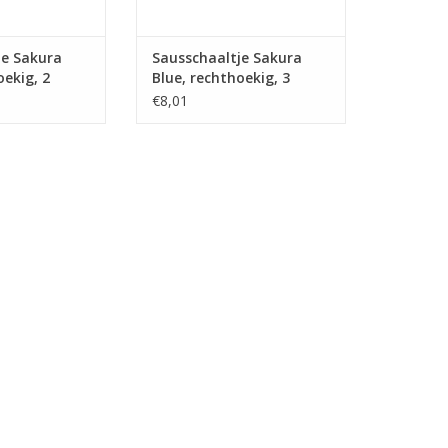
je Sakura
Sausschaaltje Sakura
oekig, 2
Blue, rechthoekig, 3
3x9cm
vakken, 19.8x9cm
€8,01