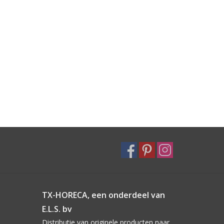
TX-HORECA, een onderdeel van
E.L.S. bv
Distributie van originele producten naar