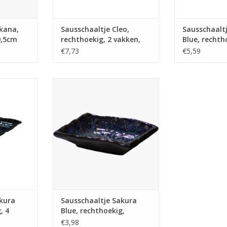
kana,
Sausschaaltje Cleo,
Sausschaalt
9,5cm
rechthoekig, 2 vakken,
Blue, rechth
9,3x7x1,5 cm
vakken, 13.
€7,73
€5,59
ra Blue,
Sausschaaltje Sakura Blue,
n, 26.4x9cm
rechthoekig, 9.3x7cm
NKELWAGEN
TOEVOEGEN AAN WINKELWAGEN
kura
Sausschaaltje Sakura
, 4
Blue, rechthoekig,
m
9.3x7cm
€3,98