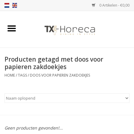
0 Artikelen - €0,00
Home
Assortiment
Producten getagd met doos voor
Catalogi
papieren zakdoekjes
HOME
/
TAGS
/
DOOS VOOR PAPIEREN ZAKDOEKJES
Partnership Qookingtable
Merken
Contact
Geen producten gevonden!...