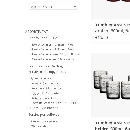
Bestaat in 2 versies:
glas op voe
TOEVOEGEN AAN WI
Tumbler Arca Ser
amber, 300ml, 6
ASSORTIMENT
€15,00
Trendy Food B O W L S
Bowls/Kommen 12-15cm - Rice
Bowls/Kommen 15-21cm - Poké
Bowls/Kommen vanaf 21cm - Ramen
Tumbler Arca Serenit
Bowls/Kommen tot 12cm - saus
300ml, 6-pac
Foodsharing & Grilling
water/c/mocktailgla
Servies met chipgarantie
unieke en robuuste 
Q Performance
voor elke gelege
Jersey - Q Authentic
Geschikt voor de 
Amazon - Q Authentic
Beschikbaar in paar
Hygge - Q Authentic
grijs, groen en 
Kütahya Collecties
Bestaat in 2 versies:
Porcelite Seasons - OP BESTELLING
glas op voe
Tinto - Q Authentic
Servies per collectie
TOEVOEGEN AAN WI
Gekleurd Porselein
Tumbler Arca Ser
Wit porselein
helder, 300ml, 6