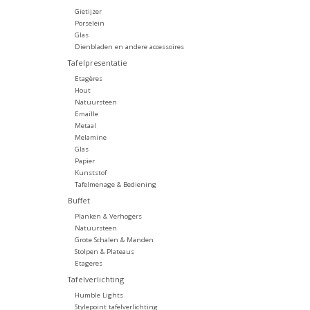
Gietijzer
Porselein
Glas
Dienbladen en andere accessoires
Tafelpresentatie
Etagères
Hout
Natuursteen
Emaille
Metaal
Melamine
Glas
Papier
Kunststof
Tafelmenage & Bediening
Buffet
Planken & Verhogers
Natuursteen
Grote Schalen & Manden
Stolpen & Plateaus
Etageres
Tafelverlichting
Humble Lights
Stylepoint tafelverlichting