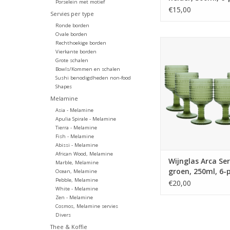
Porselein met motief
€15,00
Servies per type
Ronde borden
Ovale borden
Wijnglas Arca Sereni
Rechthoekige borden
250ml, 6-pac
Vierkante borden
Grote schalen
water/c/mocktailgla
Bowls/Kommen en schalen
unieke en robuuste 
Sushi benodigdheden non-food
voor elke gelege
Shapes
Geschikt voor de 
Melamine
Beschikbaar in paar
Asia - Melamine
grijs, groen en 
Apulia Spirale - Melamine
Bestaat in 2 versies:
Tierra - Melamine
glas op voe
Fish - Melamine
Abissi - Melamine
TOEVOEGEN AAN WI
African Wood, Melamine
Wijnglas Arca Ser
Marble, Melamine
groen, 250ml, 6-
Ocean, Melamine
Pebble, Melamine
€20,00
White - Melamine
Zen - Melamine
Cosmos, Melamine servies
Divers
Thee & Koffie