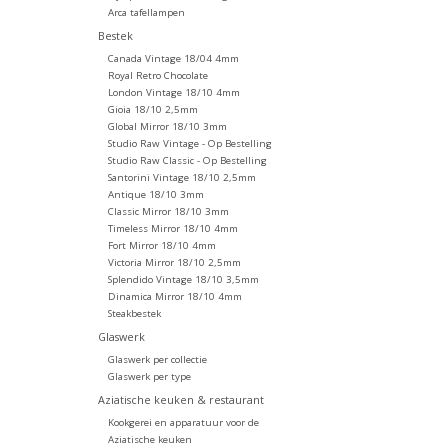
Arca tafellampen
Bestek
Canada Vintage 18/04 4mm
Royal Retro Chocolate
London Vintage 18/10 4mm
Gioia 18/10 2,5mm
Global Mirror 18/10 3mm
Studio Raw Vintage - Op Bestelling
Studio Raw Classic - Op Bestelling
Santorini Vintage 18/10 2,5mm
Antique 18/10 3mm
Classic Mirror 18/10 3mm
Timeless Mirror 18/10 4mm
Fort Mirror 18/10 4mm
Victoria Mirror 18/10 2,5mm
Splendido Vintage 18/10 3,5mm
Dinamica Mirror 18/10 4mm
Steakbestek
Glaswerk
Glaswerk per collectie
Glaswerk per type
Aziatische keuken & restaurant
Kookgerei en apparatuur voor de
Aziatische keuken