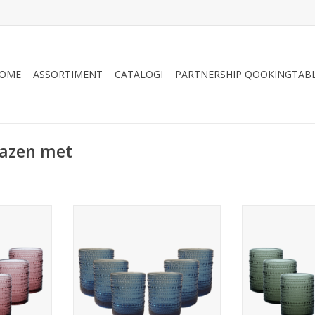
OME
ASSORTIMENT
CATALOGI
PARTNERSHIP QOOKINGTAB
lazen met
ty, amber,
Tumbler Arca Serenity, blauw,
Tumbler Arca S
k,
300ml, 6-pack,
300ml,
s met een
water/c/mocktailglas met een
water/c/mockt
look, past
unieke en robuuste look, past
unieke en robu
nheid.
voor elke gelegenheid.
voor elke 
vaatwas
Geschikt voor de vaatwas
Geschikt vo
s, blauw,
Beschikbaar in paars, blauw,
Beschikbaar i
helder
grijs, groen en helder
grijs, gro