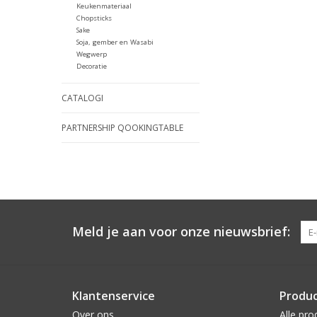
Keukenmateriaal
Chopsticks
Sake
Soja, gember en Wasabi
Wegwerp
Decoratie
CATALOGI
PARTNERSHIP QOOKINGTABLE
Meld je aan voor onze nieuwsbrief:
Klantenservice
Produ
Over ons
Alle pro