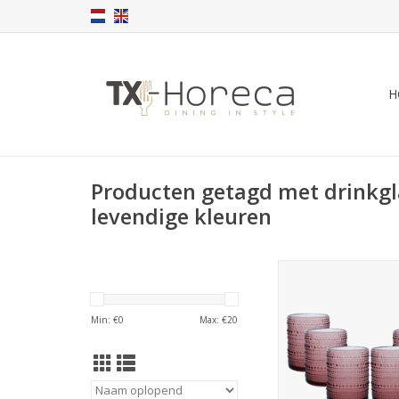
H
Producten getagd met drinkg
levendige kleuren
Tumbler Arca Sereni
300ml, 6-pac
water/c/mocktailgla
Min: €
0
Max: €
20
unieke en robuuste 
voor elke gelege
Geschikt voor de 
Beschikbaar in paar
grijs, groen en 