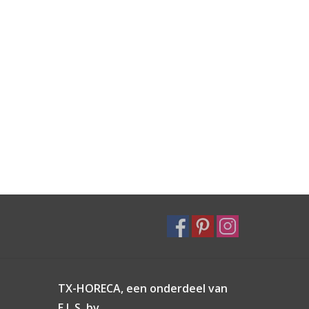
TX-HORECA, een onderdeel van
E.L.S. bv