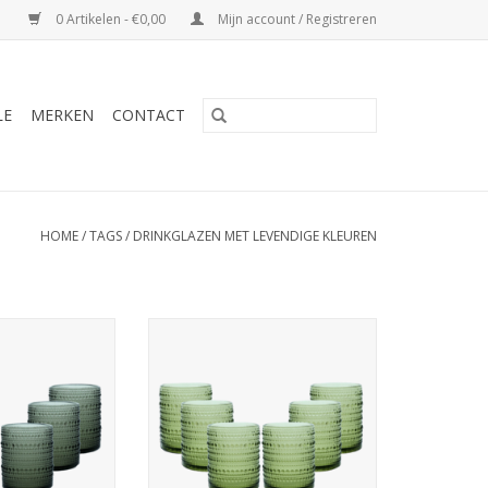
0 Artikelen - €0,00
Mijn account / Registreren
LE
MERKEN
CONTACT
HOME
/
TAGS
/
DRINKGLAZEN MET LEVENDIGE KLEUREN
erenity, grijs,
Tumbler Arca Serenity, groen,
 6-pack,
300ml, 6-pack,
ailglas met een
water/c/mocktailglas met een
uste look, past
unieke en robuuste look, past
gelegenheid.
voor elke gelegenheid.
or de vaatwas
Geschikt voor de vaatwas
n paars, blauw,
Beschikbaar in paars, blauw,
en en helder
grijs, groen en helder