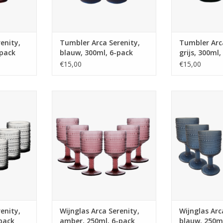
 tumbler en
Bestaat in 2 versies: tumbler en
Bestaat in 2 ve
t
glas op voet
glas 
NKELWAGEN
TOEVOEGEN AAN WINKELWAGEN
TOEVOEGEN AA
enity,
Tumbler Arca Serenity,
Tumbler Arca
-pack
blauw, 300ml, 6-pack
grijs, 300ml,
€15,00
€15,00
y, helder,
Wijnglas Arca Serenity, amber,
Wijnglas Arca 
k,
250ml, 6-pack,
250ml,
s met een
water/c/mocktailglas met een
water/c/mockt
look, past
unieke en robuuste look, past
unieke en robu
nheid.
voor elke gelegenheid.
voor elke 
vaatwas
Geschikt voor de vaatwas
Geschikt vo
s, blauw,
Beschikbaar in paars, blauw,
Beschikbaar i
helder
grijs, groen en helder
grijs, gro
 tumbler en
Bestaat in 2 versies: tumbler en
Bestaat in 2 ve
t
glas op voet
glas 
NKELWAGEN
TOEVOEGEN AAN WINKELWAGEN
TOEVOEGEN AA
enity,
Wijnglas Arca Serenity,
Wijnglas Arc
-pack
amber, 250ml, 6-pack
blauw, 250m