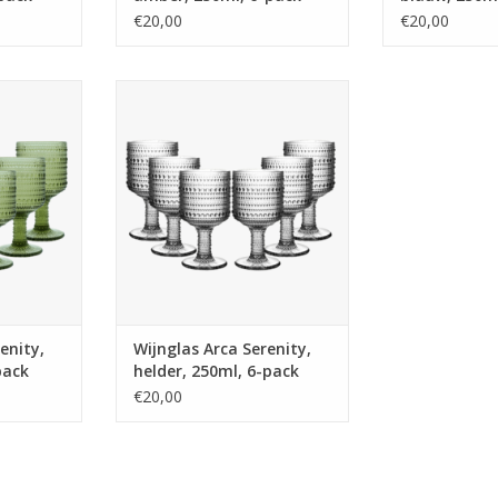
€20,00
€20,00
ty, groen,
Wijnglas Arca Serenity, helder,
k,
250ml, 6-pack,
s met een
water/c/mocktailglas met een
look, past
unieke en robuuste look, past
nheid.
voor elke gelegenheid.
vaatwas
Geschikt voor de vaatwas
s, blauw,
Beschikbaar in paars, blauw,
helder
grijs, groen en helder
 tumbler en
Bestaat in 2 versies: tumbler en
t
glas op voet
NKELWAGEN
TOEVOEGEN AAN WINKELWAGEN
enity,
Wijnglas Arca Serenity,
pack
helder, 250ml, 6-pack
€20,00