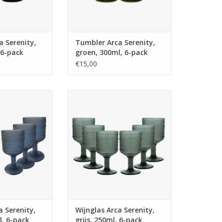
rsies: tumbler en
Bestaat in 2 versies: tumbler en
op voet
glas op voet
N WINKELWAGEN
TOEVOEGEN AAN WINKELWAGEN
 Serenity,
Tumbler Arca Serenity,
 6-pack
groen, 300ml, 6-pack
€15,00
Serenity, blauw,
Wijnglas Arca Serenity, grijs,
 6-pack,
250ml, 6-pack,
ailglas met een
water/c/mocktailglas met een
uste look, past
unieke en robuuste look, past
gelegenheid.
voor elke gelegenheid.
or de vaatwas
Geschikt voor de vaatwas
n paars, blauw,
Beschikbaar in paars, blauw,
en en helder
grijs, groen en helder
rsies: tumbler en
Bestaat in 2 versies: tumbler en
op voet
glas op voet
N WINKELWAGEN
TOEVOEGEN AAN WINKELWAGEN
a Serenity,
Wijnglas Arca Serenity,
l, 6-pack
grijs, 250ml, 6-pack