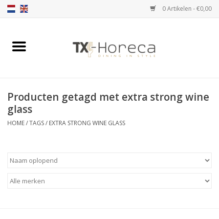
0 Artikelen - €0,00
Home
Assortiment
Producten getagd met extra strong wine
Catalogi
glass
HOME
/
TAGS
/
EXTRA STRONG WINE GLASS
Partnership Qookingtable
Merken
Contact