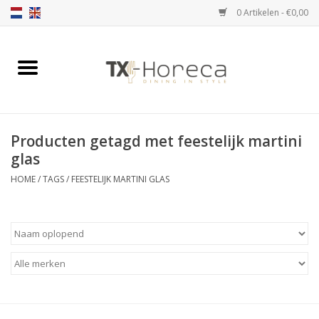
0 Artikelen - €0,00
Home
Assortiment
Producten getagd met feestelijk martini
Catalogi
glas
HOME
/
TAGS
/
FEESTELIJK MARTINI GLAS
Partnership Qookingtable
Merken
Contact