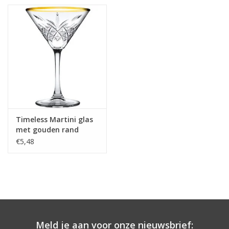
Timeless Martini glas
met gouden rand
230ml
€5,48
Meld je aan voor onze nieuwsbrief: