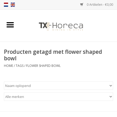
0 Artikelen - €0,00
Home
Assortiment
Producten getagd met flower shaped
Catalogi
bowl
HOME
/
TAGS
/
FLOWER SHAPED BOWL
Partnership Qookingtable
Merken
Contact