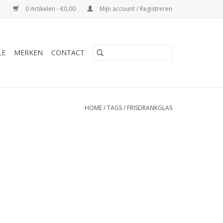
0 Artikelen - €0,00
Mijn account / Registreren
LE
MERKEN
CONTACT
HOME
/
TAGS
/
FRISDRANKGLAS