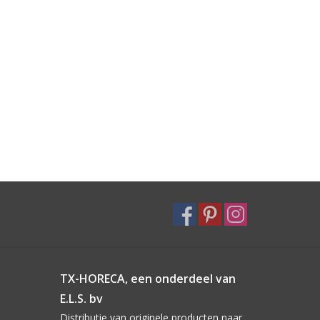
TX-HORECA, een onderdeel van
E.L.S. bv
Distributie van originele producten naar