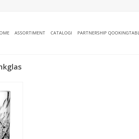
OME
ASSORTIMENT
CATALOGI
PARTNERSHIP QOOKINGTAB
nkglas
s 210 ml
NKELWAGEN