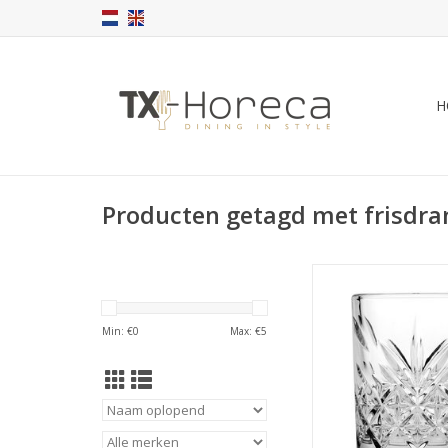
H
Producten getagd met frisdra
Timeless juice gla
TOEVOEGEN AAN WI
Min: €
0
Max: €
5