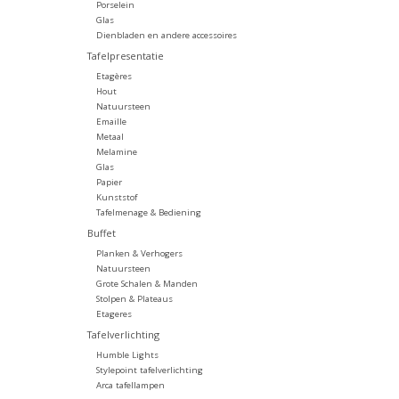
Porselein
Glas
Dienbladen en andere accessoires
Tafelpresentatie
Etagères
Hout
Natuursteen
Emaille
Metaal
Melamine
Glas
Papier
Kunststof
Tafelmenage & Bediening
Buffet
Planken & Verhogers
Natuursteen
Grote Schalen & Manden
Stolpen & Plateaus
Etageres
Tafelverlichting
Humble Lights
Stylepoint tafelverlichting
Arca tafellampen