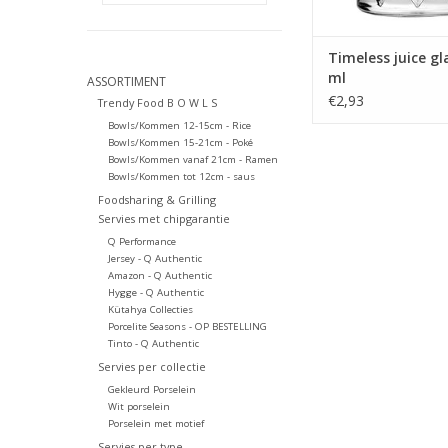
Timeless juice gl
ml
ASSORTIMENT
€2,93
Trendy Food B O W L S
Bowls/Kommen 12-15cm - Rice
Bowls/Kommen 15-21cm - Poké
Bowls/Kommen vanaf 21cm - Ramen
Bowls/Kommen tot 12cm - saus
Foodsharing & Grilling
Servies met chipgarantie
Q Performance
Jersey - Q Authentic
Amazon - Q Authentic
Hygge - Q Authentic
Kütahya Collecties
Porcelite Seasons - OP BESTELLING
Tinto - Q Authentic
Servies per collectie
Gekleurd Porselein
Wit porselein
Porselein met motief
Servies per type