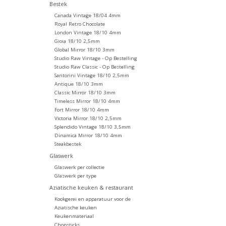
Bestek
Canada Vintage 18/04 4mm
Royal Retro Chocolate
London Vintage 18/10 4mm
Gioia 18/10 2,5mm
Global Mirror 18/10 3mm
Studio Raw Vintage - Op Bestelling
Studio Raw Classic - Op Bestelling
Santorini Vintage 18/10 2,5mm
Antique 18/10 3mm
Classic Mirror 18/10 3mm
Timeless Mirror 18/10 4mm
Fort Mirror 18/10 4mm
Victoria Mirror 18/10 2,5mm
Splendido Vintage 18/10 3,5mm
Dinamica Mirror 18/10 4mm
Steakbestek
Glaswerk
Glaswerk per collectie
Glaswerk per type
Aziatische keuken & restaurant
Kookgerei en apparatuur voor de
Aziatische keuken
Keukenmateriaal
Chopsticks