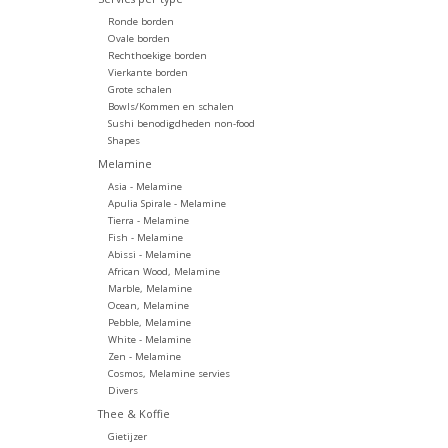
Ronde borden
Ovale borden
Rechthoekige borden
Vierkante borden
Grote schalen
Bowls/Kommen en schalen
Sushi benodigdheden non-food
Shapes
Melamine
Asia - Melamine
Apulia Spirale - Melamine
Tierra - Melamine
Fish - Melamine
Abissi - Melamine
African Wood, Melamine
Marble, Melamine
Ocean, Melamine
Pebble, Melamine
White - Melamine
Zen - Melamine
Cosmos, Melamine servies
Divers
Thee & Koffie
Gietijzer