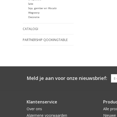
Sake
Soja, gember en Wasabi
Wegwerp
Decoratie
CATALOGI
PARTNERSHIP QOOKINGTABLE
Meld je aan voor onze nieuwsbrief:
Klantenservice
Produ
Over ons
Alle pro
Algemene voorwaarden
Nieuwe 