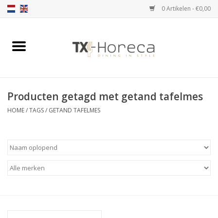
0 Artikelen - €0,00
Home
Assortiment
Producten getagd met getand tafelmes
Catalogi
HOME
/
TAGS
/
GETAND TAFELMES
Partnership Qookingtable
Merken
Contact