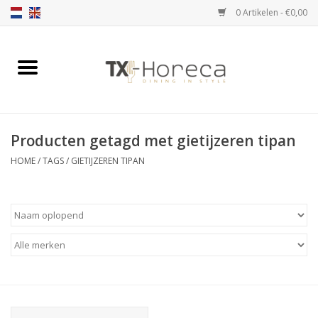
0 Artikelen - €0,00
Home
Assortiment
Producten getagd met gietijzeren tipan
Catalogi
HOME
/
TAGS
/
GIETIJZEREN TIPAN
Partnership Qookingtable
Merken
Contact