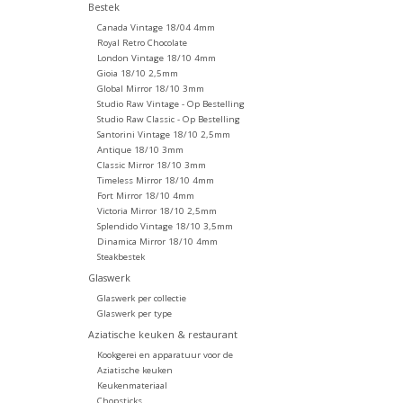
Bestek
Canada Vintage 18/04 4mm
Royal Retro Chocolate
London Vintage 18/10 4mm
Gioia 18/10 2,5mm
Global Mirror 18/10 3mm
Studio Raw Vintage - Op Bestelling
Studio Raw Classic - Op Bestelling
Santorini Vintage 18/10 2,5mm
Antique 18/10 3mm
Classic Mirror 18/10 3mm
Timeless Mirror 18/10 4mm
Fort Mirror 18/10 4mm
Victoria Mirror 18/10 2,5mm
Splendido Vintage 18/10 3,5mm
Dinamica Mirror 18/10 4mm
Steakbestek
Glaswerk
Glaswerk per collectie
Glaswerk per type
Aziatische keuken & restaurant
Kookgerei en apparatuur voor de
Aziatische keuken
Keukenmateriaal
Chopsticks