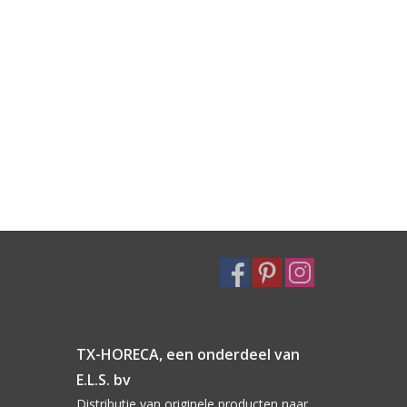
TX-HORECA, een onderdeel van
E.L.S. bv
Distributie van originele producten naar