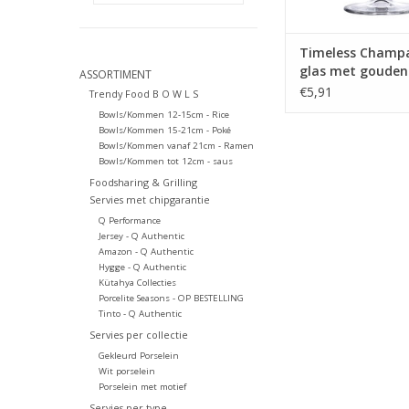
Timeless Champ
glas met gouden
ASSORTIMENT
270ml
€5,91
Trendy Food B O W L S
Bowls/Kommen 12-15cm - Rice
Bowls/Kommen 15-21cm - Poké
Bowls/Kommen vanaf 21cm - Ramen
Bowls/Kommen tot 12cm - saus
Foodsharing & Grilling
Servies met chipgarantie
Q Performance
Jersey - Q Authentic
Amazon - Q Authentic
Hygge - Q Authentic
Kütahya Collecties
Porcelite Seasons - OP BESTELLING
Tinto - Q Authentic
Servies per collectie
Gekleurd Porselein
Wit porselein
Porselein met motief
Servies per type