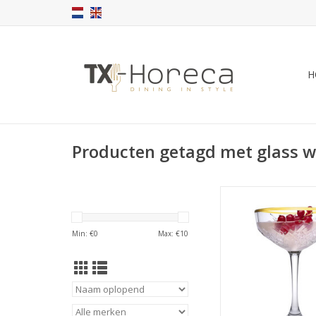
H
Producten getagd met glass w
Timeless Champagne
gouden rand 2
TOEVOEGEN AAN WI
Min: €
0
Max: €
10