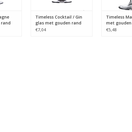
agne
Timeless Cocktail / Gin
Timeless Mar
 rand
glas met gouden rand
met gouden
500ml
€7,04
€5,48