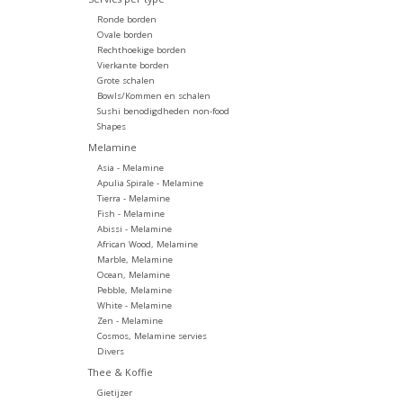
Ronde borden
Ovale borden
Rechthoekige borden
Vierkante borden
Grote schalen
Bowls/Kommen en schalen
Sushi benodigdheden non-food
Shapes
Melamine
Asia - Melamine
Apulia Spirale - Melamine
Tierra - Melamine
Fish - Melamine
Abissi - Melamine
African Wood, Melamine
Marble, Melamine
Ocean, Melamine
Pebble, Melamine
White - Melamine
Zen - Melamine
Cosmos, Melamine servies
Divers
Thee & Koffie
Gietijzer