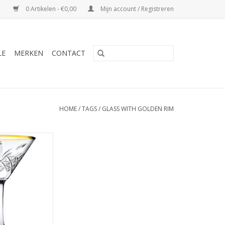
0 Artikelen - €0,00
Mijn account / Registreren
LE
MERKEN
CONTACT
HOME
/
TAGS
/
GLASS WITH GOLDEN RIM
i glas met gouden
 230ml
N WINKELWAGEN