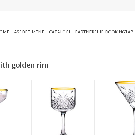
OME
ASSORTIMENT
CATALOGI
PARTNERSHIP QOOKINGTAB
ith golden rim
 glas met
Timeless Cocktail / Gin glas met
Timeless Martin
70ml
gouden rand 500ml
rand
NKELWAGEN
TOEVOEGEN AAN WINKELWAGEN
TOEVOEGEN AA