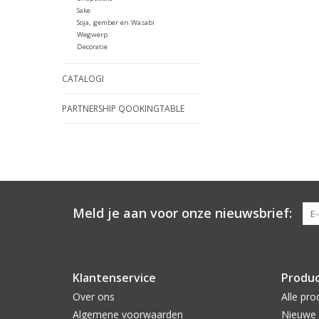
Sake
Soja, gember en Wasabi
Wegwerp
Decoratie
CATALOGI
PARTNERSHIP QOOKINGTABLE
Meld je aan voor onze nieuwsbrief:
Klantenservice
Produ
Over ons
Alle pro
Algemene voorwaarden
Nieuwe 