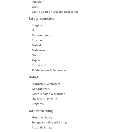
Porselein
Glas
Dienbladen en andere accessoires
Tafelpresentatie
Etagères
Hout
Natuursteen
Emaille
Metaal
Melamine
Glas
Papier
Kunststof
Tafelmenage & Bediening
Buffet
Planken & Verhogers
Natuursteen
Grote Schalen & Manden
Stolpen & Plateaus
Etageres
Tafelverlichting
Humble Lights
Stylepoint tafelverlichting
Arca tafellampen