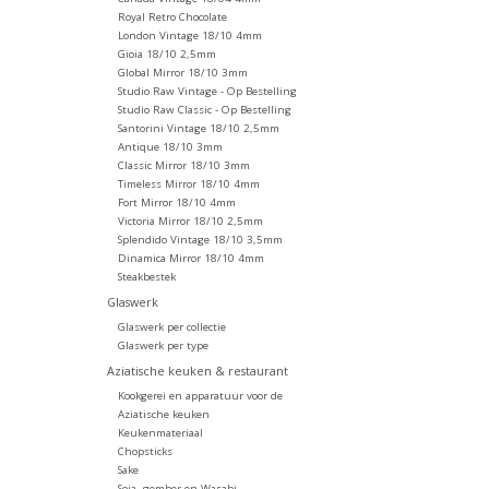
Royal Retro Chocolate
London Vintage 18/10 4mm
Gioia 18/10 2,5mm
Global Mirror 18/10 3mm
Studio Raw Vintage - Op Bestelling
Studio Raw Classic - Op Bestelling
Santorini Vintage 18/10 2,5mm
Antique 18/10 3mm
Classic Mirror 18/10 3mm
Timeless Mirror 18/10 4mm
Fort Mirror 18/10 4mm
Victoria Mirror 18/10 2,5mm
Splendido Vintage 18/10 3,5mm
Dinamica Mirror 18/10 4mm
Steakbestek
Glaswerk
Glaswerk per collectie
Glaswerk per type
Aziatische keuken & restaurant
Kookgerei en apparatuur voor de
Aziatische keuken
Keukenmateriaal
Chopsticks
Sake
Soja, gember en Wasabi