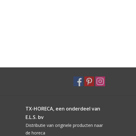
TX-HORECA, een onderdeel van
E.L.S. bv
Distributie van originele producten naar
de horeca