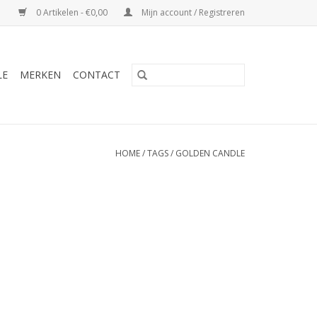
0 Artikelen - €0,00
Mijn account / Registreren
LE
MERKEN
CONTACT
HOME
/
TAGS
/
GOLDEN CANDLE