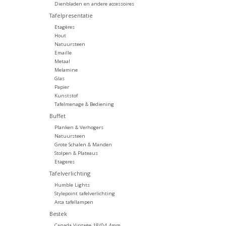
Dienbladen en andere accessoires
Tafelpresentatie
Etagères
Hout
Natuursteen
Emaille
Metaal
Melamine
Glas
Papier
Kunststof
Tafelmenage & Bediening
Buffet
Planken & Verhogers
Natuursteen
Grote Schalen & Manden
Stolpen & Plateaus
Etageres
Tafelverlichting
Humble Lights
Stylepoint tafelverlichting
Arca tafellampen
Bestek
Canada Vintage 18/04 4mm