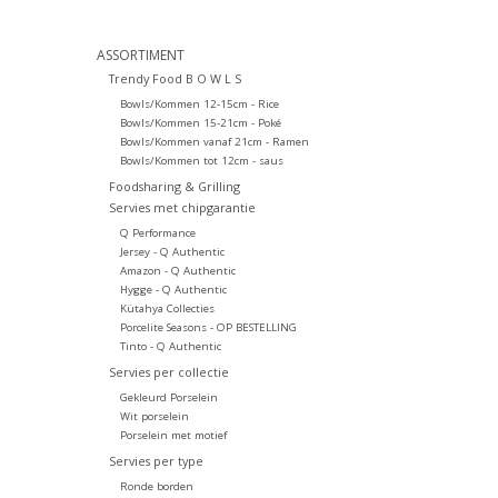
ASSORTIMENT
Trendy Food B O W L S
Bowls/Kommen 12-15cm - Rice
Bowls/Kommen 15-21cm - Poké
Bowls/Kommen vanaf 21cm - Ramen
Bowls/Kommen tot 12cm - saus
Foodsharing & Grilling
Servies met chipgarantie
Q Performance
Jersey - Q Authentic
Amazon - Q Authentic
Hygge - Q Authentic
Kütahya Collecties
Porcelite Seasons - OP BESTELLING
Tinto - Q Authentic
Servies per collectie
Gekleurd Porselein
Wit porselein
Porselein met motief
Servies per type
Ronde borden