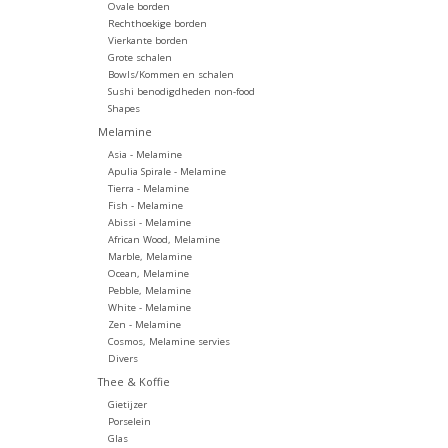
Ovale borden
Rechthoekige borden
Vierkante borden
Grote schalen
Bowls/Kommen en schalen
Sushi benodigdheden non-food
Shapes
Melamine
Asia - Melamine
Apulia Spirale - Melamine
Tierra - Melamine
Fish - Melamine
Abissi - Melamine
African Wood, Melamine
Marble, Melamine
Ocean, Melamine
Pebble, Melamine
White - Melamine
Zen - Melamine
Cosmos, Melamine servies
Divers
Thee & Koffie
Gietijzer
Porselein
Glas