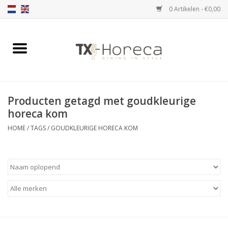
0 Artikelen - €0,00
Home
Assortiment
Producten getagd met goudkleurige
Catalogi
horeca kom
HOME
/
TAGS
/
GOUDKLEURIGE HORECA KOM
Partnership Qookingtable
Merken
Contact