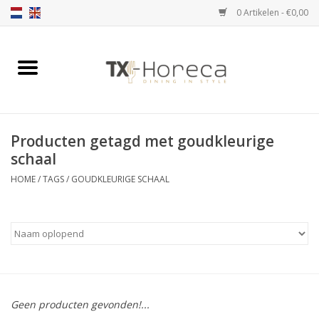
0 Artikelen - €0,00
Home
Assortiment
Producten getagd met goudkleurige
Catalogi
schaal
HOME
/
TAGS
/
GOUDKLEURIGE SCHAAL
Partnership Qookingtable
Merken
Contact
Geen producten gevonden!...