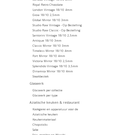
Royal Retro Chocolate
London Vintage 18/10 4mm
Gioia 18/10 2,5mm
Global Mirror 18/10 3mm
Studio Raw Vintage - Op Bestelling
Studio Raw Classic - Op Bestelling
Santorini Vintage 18/10 2,5mm
Antique 18/10 3mm
Classic Mirror 18/10 3mm
Timeless Mirror 18/10 4mm
Fort Mirror 18/10 4mm
Victoria Mirror 18/10 2,5mm
Splendido Vintage 18/10 3,5mm
Dinamica Mirror 18/10 4mm
Steakbestek
Glaswerk
Glaswerk per collectie
Glaswerk per type
Aziatische keuken & restaurant
Kookgerei en apparatuur voor de
Aziatische keuken
Keukenmateriaal
Chopsticks
Sake
Soja, gember en Wasabi