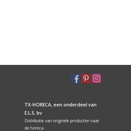
TX-HORECA, een onderdeel van
E.L.S. bv
Distributie van originele producten naar
de horeca