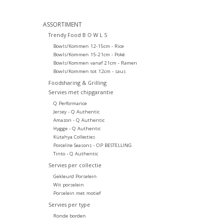
ASSORTIMENT
Trendy Food B O W L S
Bowls/Kommen 12-15cm - Rice
Bowls/Kommen 15-21cm - Poké
Bowls/Kommen vanaf 21cm - Ramen
Bowls/Kommen tot 12cm - saus
Foodsharing & Grilling
Servies met chipgarantie
Q Performance
Jersey - Q Authentic
Amazon - Q Authentic
Hygge - Q Authentic
Kütahya Collecties
Porcelite Seasons - OP BESTELLING
Tinto - Q Authentic
Servies per collectie
Gekleurd Porselein
Wit porselein
Porselein met motief
Servies per type
Ronde borden