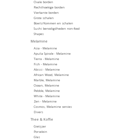
Ovale borden
Rechthoekige borden
Vierkante borden
Grote schalen
Bowls/Kommen en schalen
Sushi benodigdheden non-food
Shapes
Melamine
Asia - Melamine
Apulia Spirale - Melamine
Tierra - Melamine
Fish - Melamine
Abissi - Melamine
African Wood, Melamine
Marble, Melamine
Ocean, Melamine
Pebble, Melamine
White - Melamine
Zen - Melamine
Cosmos, Melamine servies
Divers
Thee & Koffie
Gietijzer
Porselein
Glas