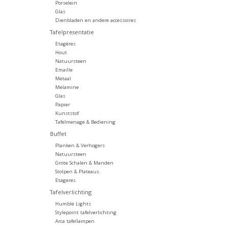
Porselein
Glas
Dienbladen en andere accessoires
Tafelpresentatie
Etagères
Hout
Natuursteen
Emaille
Metaal
Melamine
Glas
Papier
Kunststof
Tafelmenage & Bediening
Buffet
Planken & Verhogers
Natuursteen
Grote Schalen & Manden
Stolpen & Plateaus
Etageres
Tafelverlichting
Humble Lights
Stylepoint tafelverlichting
Arca tafellampen