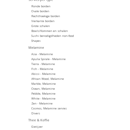
Ronde borden
Ovale borden
Rechthoekige borden
Vierkante borden
Grote schalen
Bowls/Kommen en schalen
Sushi benodigdheden non-food
Shapes
Melamine
Asia - Melamine
Apulia Spirale - Melamine
Tierra - Melamine
Fish - Melamine
Abissi - Melamine
African Wood, Melamine
Marble, Melamine
Ocean, Melamine
Pebble, Melamine
White - Melamine
Zen - Melamine
Cosmos, Melamine servies
Divers
Thee & Koffie
Gietijzer