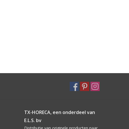
TX-HORECA, een onderdeel van
E.L.S. bv
Distributie van originele producten naar