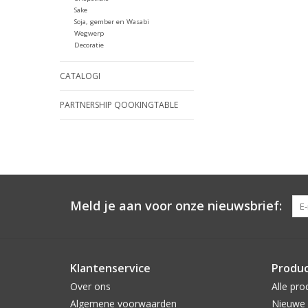
Sake
Soja, gember en Wasabi
Wegwerp
Decoratie
CATALOGI
PARTNERSHIP QOOKINGTABLE
Meld je aan voor onze nieuwsbrief:
Klantenservice
Produ
Over ons
Alle pro
Algemene voorwaarden
Nieuwe 