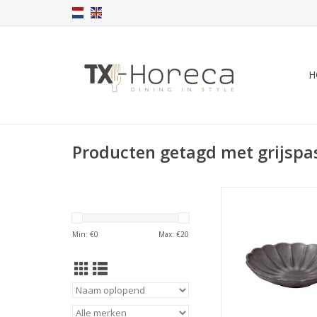
H
Producten getagd met grijspa
Flower Diep bord gr
840ml
TOEVOEGEN AAN WI
Min: €
0
Max: €
20