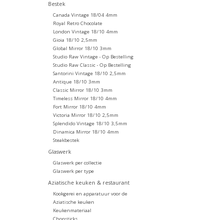
Bestek
Canada Vintage 18/04 4mm
Royal Retro Chocolate
London Vintage 18/10 4mm
Gioia 18/10 2,5mm
Global Mirror 18/10 3mm
Studio Raw Vintage - Op Bestelling
Studio Raw Classic - Op Bestelling
Santorini Vintage 18/10 2,5mm
Antique 18/10 3mm
Classic Mirror 18/10 3mm
Timeless Mirror 18/10 4mm
Fort Mirror 18/10 4mm
Victoria Mirror 18/10 2,5mm
Splendido Vintage 18/10 3,5mm
Dinamica Mirror 18/10 4mm
Steakbestek
Glaswerk
Glaswerk per collectie
Glaswerk per type
Aziatische keuken & restaurant
Kookgerei en apparatuur voor de
Aziatische keuken
Keukenmateriaal
Chopsticks