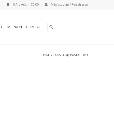
0 Artikelen - €0,00
Mijn account / Registreren
LE
MERKEN
CONTACT
HOME
/
TAGS
/
GRIJSPASTABORD