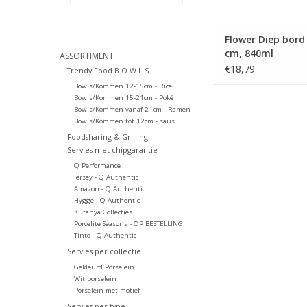
Flower Diep bord 
cm, 840ml
ASSORTIMENT
€18,79
Trendy Food B O W L S
Bowls/Kommen 12-15cm - Rice
Bowls/Kommen 15-21cm - Poké
Bowls/Kommen vanaf 21cm - Ramen
Bowls/Kommen tot 12cm - saus
Foodsharing & Grilling
Servies met chipgarantie
Q Performance
Jersey - Q Authentic
Amazon - Q Authentic
Hygge - Q Authentic
Kütahya Collecties
Porcelite Seasons - OP BESTELLING
Tinto - Q Authentic
Servies per collectie
Gekleurd Porselein
Wit porselein
Porselein met motief
Servies per type